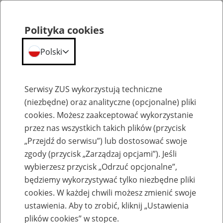
Polityka cookies
Polski
Menu
Szukaj
Serwisy ZUS wykorzystują techniczne
(niezbędne) oraz analityczne (opcjonalne) pliki
cookies. Możesz zaakceptować wykorzystanie
Szkolenia
przez nas wszystkich takich plików (przycisk
„Przejdź do serwisu”) lub dostosować swoje
zgody (przycisk „Zarządzaj opcjami”). Jeśli
wybierzesz przycisk „Odrzuć opcjonalne”,
będziemy wykorzystywać tylko niezbędne pliki
cookies. W każdej chwili możesz zmienić swoje
Zaproś ZUS do siebie - zakładanie profili
ustawienia. Aby to zrobić, kliknij „Ustawienia
eZUS w siedzibie Twojej firmy
plików cookies” w stopce.