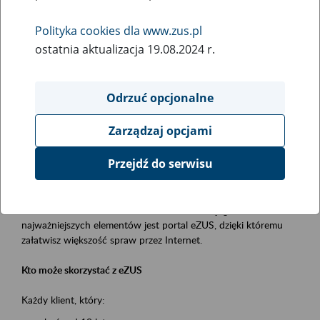
Polityka cookies dla www.zus.pl
Rodzaj wydarzenia
ostatnia aktualizacja 19.08.2024 r.
Szkolenia
Obszar merytoryczny
Odrzuć opcjonalne
obsługa klientów
Zarządzaj opcjami
Opis wydarzenia
Przejdź do serwisu
Platforma Usług Elektronicznych ZUS eZUS
to narzędzie, które ułatwia dostęp do usług świadczonych przez
Zakład Ubezpieczeń Społecznych. Jednym z jego
najważniejszych elementów jest portal eZUS, dzięki któremu
załatwisz większość spraw przez Internet.
Kto może skorzystać z eZUS
Każdy klient, który: