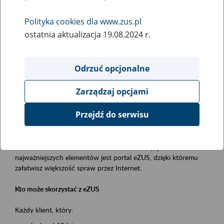
Polityka cookies dla www.zus.pl
Rodzaj wydarzenia
ostatnia aktualizacja 19.08.2024 r.
Szkolenia
Obszar merytoryczny
Odrzuć opcjonalne
obsługa klientów
Zarządzaj opcjami
Opis wydarzenia
Przejdź do serwisu
Platforma Usług Elektronicznych ZUS eZUS
to narzędzie, które ułatwia dostęp do usług świadczonych przez
Zakład Ubezpieczeń Społecznych. Jednym z jego
najważniejszych elementów jest portal eZUS, dzięki któremu
załatwisz większość spraw przez Internet.
Kto może skorzystać z eZUS
Każdy klient, który: