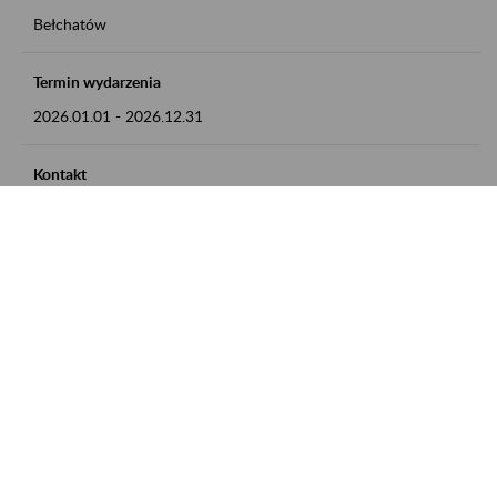
Bełchatów
Termin wydarzenia
2026.01.01
-
2026.12.31
Kontakt
zgłoszenia przyjmujemy w godz. 8:00 - 15:00, pod numerem
telefonu: 44 635 62 54
Zobacz także
Zaproś ZUS do siebie: Aktywni 50+