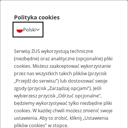
Polityka cookies
Polski
Menu
Szukaj
Serwisy ZUS wykorzystują techniczne
(niezbędne) oraz analityczne (opcjonalne) pliki
cookies. Możesz zaakceptować wykorzystanie
Szkolenia
przez nas wszystkich takich plików (przycisk
„Przejdź do serwisu”) lub dostosować swoje
zgody (przycisk „Zarządzaj opcjami”). Jeśli
wybierzesz przycisk „Odrzuć opcjonalne”,
będziemy wykorzystywać tylko niezbędne pliki
cookies. W każdej chwili możesz zmienić swoje
Zaproś ZUS do siebie - zakładanie profili
ustawienia. Aby to zrobić, kliknij „Ustawienia
eZUS w siedzibie Twojej firmy
plików cookies” w stopce.