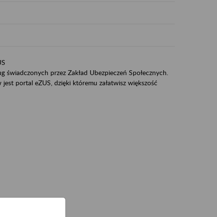
US
sług świadczonych przez Zakład Ubezpieczeń Społecznych.
jest portal eZUS, dzięki któremu załatwisz większość
ZUS,
zeniowych,