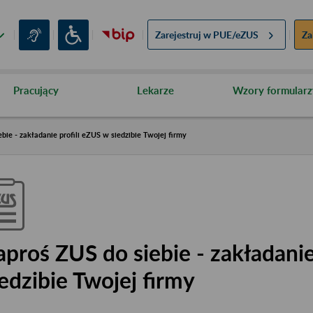
Zarejestruj w
PUE/eZUS
Za
Pracujący
Lekarze
Wzory formularz
bie - zakładanie profili eZUS w siedzibie Twojej firmy
aproś ZUS do siebie - zakładanie
iedzibie Twojej firmy