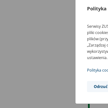
Polityka
Serwisy ZUS
pliki cooki
plików (prz
„Zarządzaj 
wykorzystyw
ustawienia.
Polityka co
Odrzuć