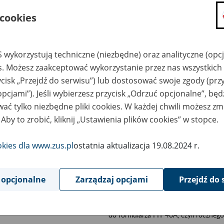
składanie wniosków i otrzymywanie n
 cookies
zadawanie pytań i otrzymywanie odpo
umawianie się na wizyty w jednostce
 wykorzystują techniczne (niezbędne) oraz analityczne (opc
Jeśli jesteś osobą ubezpieczoną (np. pra
es. Możesz zaakceptować wykorzystanie przez nas wszystkich 
możesz sprawdzić swoje dane zapisan
ycisk „Przejdź do serwisu”) lub dostosować swoje zgody (przy
masz dostęp do informacji o stanie k
opcjami”). Jeśli wybierzesz przycisk „Odrzuć opcjonalne”, bę
masz dostęp do informacji o wystawio
ać tylko niezbędne pliki cookies. W każdej chwili możesz zm
Jeśli jesteś płatnikiem składek (np. przeds
 Aby to zrobić, kliknij „Ustawienia plików cookies” w stopce.
możesz skorzystać z aplikacji ePłatnik
ubezpieczeń, wypełnisz i przekażesz
okies dla www.zus.pl
ostatnia aktualizacja 19.08.2024 r.
ZUS,
możesz złożyć wniosek o wydanie zaśw
masz dostęp do zwolnień lekarskich 
 opcjonalne
Zarządzaj opcjami
Przejdź do 
Jeśli jesteś świadczeniobiorcą
masz dostęp m.in. do formularza PIT 
do formularza PIT 40A, czyli roczneg