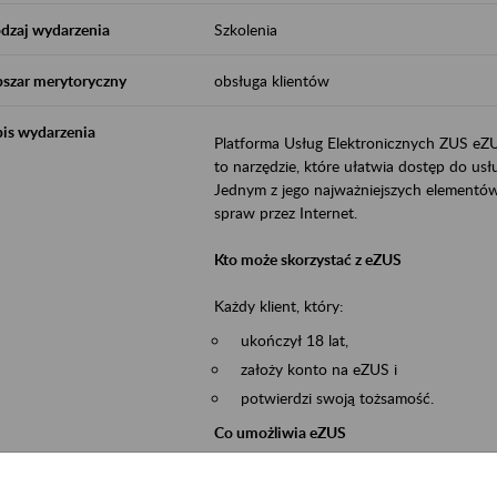
dzaj wydarzenia
Szkolenia
szar merytoryczny
obsługa klientów
is wydarzenia
Platforma Usług Elektronicznych ZUS eZ
to narzędzie, które ułatwia dostęp do u
Jednym z jego najważniejszych elementów 
spraw przez Internet.
Kto może skorzystać z eZUS
Każdy klient, który:
ukończył 18 lat,
założy konto na eZUS i
potwierdzi swoją tożsamość.
Co umożliwia eZUS
wgląd do danych zgromadzonych w 
przekazywanie dokumentów ubezpiec