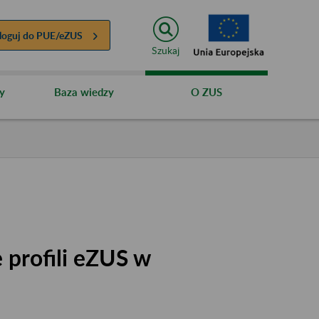
loguj do
PUE/eZUS
Szukaj
y
Baza wiedzy
O ZUS
 profili eZUS w