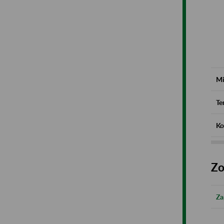
Mi
Te
Ko
Zo
Za