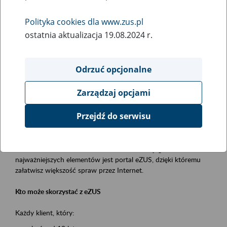
Polityka cookies dla www.zus.pl
Rodzaj wydarzenia
ostatnia aktualizacja 19.08.2024 r.
Szkolenia
Obszar merytoryczny
Odrzuć opcjonalne
obsługa klientów
Zarządzaj opcjami
Opis wydarzenia
Przejdź do serwisu
Platforma Usług Elektronicznych ZUS eZUS
to narzędzie, które ułatwia dostęp do usług świadczonych przez
Zakład Ubezpieczeń Społecznych. Jednym z jego
najważniejszych elementów jest portal eZUS, dzięki któremu
załatwisz większość spraw przez Internet.
Kto może skorzystać z eZUS
Każdy klient, który: