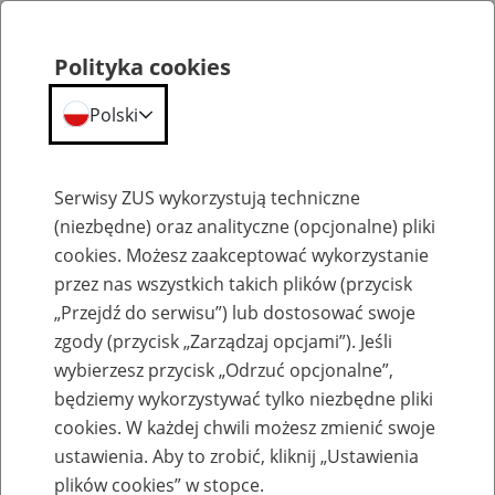
Polityka cookies
Polski
Menu
Szukaj
Serwisy ZUS wykorzystują techniczne
(niezbędne) oraz analityczne (opcjonalne) pliki
cookies. Możesz zaakceptować wykorzystanie
Szkolenia
przez nas wszystkich takich plików (przycisk
„Przejdź do serwisu”) lub dostosować swoje
zgody (przycisk „Zarządzaj opcjami”). Jeśli
wybierzesz przycisk „Odrzuć opcjonalne”,
będziemy wykorzystywać tylko niezbędne pliki
cookies. W każdej chwili możesz zmienić swoje
Zaproś ZUS do siebie - zakładanie profili
ustawienia. Aby to zrobić, kliknij „Ustawienia
eZUS w siedzibie Twojej firmy
plików cookies” w stopce.