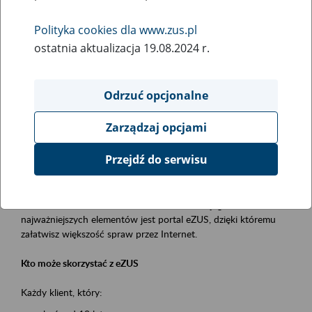
Polityka cookies dla www.zus.pl
Rodzaj wydarzenia
ostatnia aktualizacja 19.08.2024 r.
Szkolenia
Obszar merytoryczny
Odrzuć opcjonalne
obsługa klientów
Zarządzaj opcjami
Opis wydarzenia
Przejdź do serwisu
Platforma Usług Elektronicznych ZUS eZUS
to narzędzie, które ułatwia dostęp do usług świadczonych przez
Zakład Ubezpieczeń Społecznych. Jednym z jego
najważniejszych elementów jest portal eZUS, dzięki któremu
załatwisz większość spraw przez Internet.
Kto może skorzystać z eZUS
Każdy klient, który: