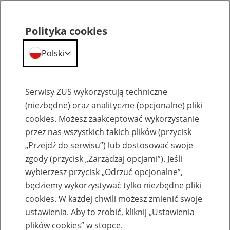
Polityka cookies
Polski
Menu
Szukaj
Serwisy ZUS wykorzystują techniczne
(niezbędne) oraz analityczne (opcjonalne) pliki
cookies. Możesz zaakceptować wykorzystanie
Szkolenia
przez nas wszystkich takich plików (przycisk
„Przejdź do serwisu”) lub dostosować swoje
zgody (przycisk „Zarządzaj opcjami”). Jeśli
wybierzesz przycisk „Odrzuć opcjonalne”,
będziemy wykorzystywać tylko niezbędne pliki
cookies. W każdej chwili możesz zmienić swoje
Zaproś ZUS do siebie - zakładanie profili
ustawienia. Aby to zrobić, kliknij „Ustawienia
eZUS w siedzibie Twojej firmy
plików cookies” w stopce.