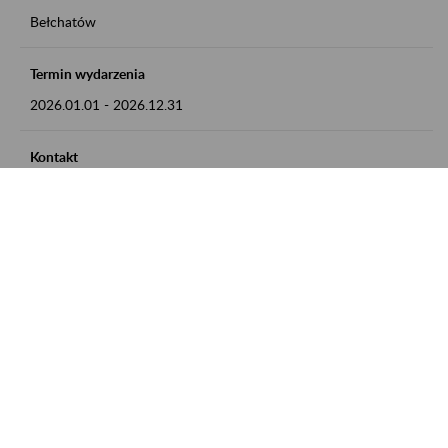
Bełchatów
Termin wydarzenia
2026.01.01
-
2026.12.31
Kontakt
zgłoszenia przyjmujemy w godz. 8:00 - 15:00, pod numerem
telefonu: 44 635 62 54
Zobacz także
Zaproś ZUS do siebie: Aktywni 50+