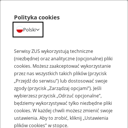
Polityka cookies
Polski
Menu
Szukaj
Serwisy ZUS wykorzystują techniczne
(niezbędne) oraz analityczne (opcjonalne) pliki
cookies. Możesz zaakceptować wykorzystanie
Szkolenia
przez nas wszystkich takich plików (przycisk
„Przejdź do serwisu”) lub dostosować swoje
zgody (przycisk „Zarządzaj opcjami”). Jeśli
wybierzesz przycisk „Odrzuć opcjonalne”,
będziemy wykorzystywać tylko niezbędne pliki
cookies. W każdej chwili możesz zmienić swoje
Zaproś ZUS do siebie - zakładanie profili
ustawienia. Aby to zrobić, kliknij „Ustawienia
eZUS w siedzibie Twojej firmy
plików cookies” w stopce.