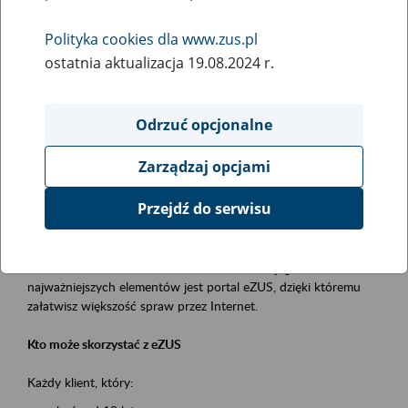
Polityka cookies dla www.zus.pl
Rodzaj wydarzenia
ostatnia aktualizacja 19.08.2024 r.
Szkolenia
Obszar merytoryczny
Odrzuć opcjonalne
obsługa klientów
Zarządzaj opcjami
Opis wydarzenia
Przejdź do serwisu
Platforma Usług Elektronicznych ZUS eZUS
to narzędzie, które ułatwia dostęp do usług świadczonych przez
Zakład Ubezpieczeń Społecznych. Jednym z jego
najważniejszych elementów jest portal eZUS, dzięki któremu
załatwisz większość spraw przez Internet.
Kto może skorzystać z eZUS
Każdy klient, który: