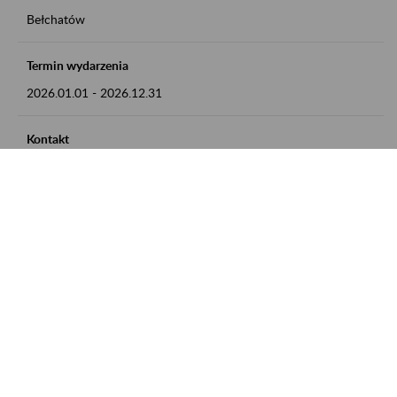
Bełchatów
Termin wydarzenia
2026.01.01
-
2026.12.31
Kontakt
zgłoszenia przyjmujemy w godz. 8:00 - 15:00, pod numerem
telefonu: 44 635 62 54
Zobacz także
Zaproś ZUS do siebie: Aktywni 50+