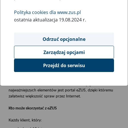
Polityka cookies dla www.zus.pl
Rodzaj wydarzenia
ostatnia aktualizacja 19.08.2024 r.
Szkolenia
Obszar merytoryczny
Odrzuć opcjonalne
obsługa klientów
Zarządzaj opcjami
Opis wydarzenia
Przejdź do serwisu
Platforma Usług Elektronicznych ZUS eZUS
to narzędzie, które ułatwia dostęp do usług świadczonych przez
Zakład Ubezpieczeń Społecznych. Jednym z jego
najważniejszych elementów jest portal eZUS, dzięki któremu
załatwisz większość spraw przez Internet.
Kto może skorzystać z eZUS
Każdy klient, który: