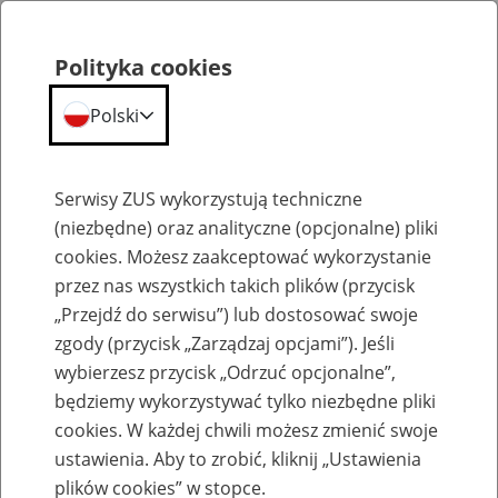
Polityka cookies
Polski
Menu
Szukaj
Serwisy ZUS wykorzystują techniczne
(niezbędne) oraz analityczne (opcjonalne) pliki
cookies. Możesz zaakceptować wykorzystanie
Szkolenia
przez nas wszystkich takich plików (przycisk
„Przejdź do serwisu”) lub dostosować swoje
zgody (przycisk „Zarządzaj opcjami”). Jeśli
wybierzesz przycisk „Odrzuć opcjonalne”,
będziemy wykorzystywać tylko niezbędne pliki
cookies. W każdej chwili możesz zmienić swoje
Zaproś ZUS do siebie - zakładanie profili
ustawienia. Aby to zrobić, kliknij „Ustawienia
eZUS w siedzibie Twojej firmy
plików cookies” w stopce.