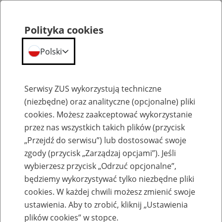
Polityka cookies
Polski
Menu
Szukaj
Serwisy ZUS wykorzystują techniczne
(niezbędne) oraz analityczne (opcjonalne) pliki
cookies. Możesz zaakceptować wykorzystanie
Szkolenia
przez nas wszystkich takich plików (przycisk
„Przejdź do serwisu”) lub dostosować swoje
zgody (przycisk „Zarządzaj opcjami”). Jeśli
wybierzesz przycisk „Odrzuć opcjonalne”,
będziemy wykorzystywać tylko niezbędne pliki
cookies. W każdej chwili możesz zmienić swoje
Zaproś ZUS do siebie - zakładanie profili
ustawienia. Aby to zrobić, kliknij „Ustawienia
eZUS w siedzibie Twojej firmy
plików cookies” w stopce.