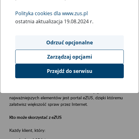
Polityka cookies dla www.zus.pl
Rodzaj wydarzenia
ostatnia aktualizacja 19.08.2024 r.
Szkolenia
Obszar merytoryczny
Odrzuć opcjonalne
obsługa klientów
Zarządzaj opcjami
Opis wydarzenia
Przejdź do serwisu
Platforma Usług Elektronicznych ZUS eZUS
to narzędzie, które ułatwia dostęp do usług świadczonych przez
Zakład Ubezpieczeń Społecznych. Jednym z jego
najważniejszych elementów jest portal eZUS, dzięki któremu
załatwisz większość spraw przez Internet.
Kto może skorzystać z eZUS
Każdy klient, który: