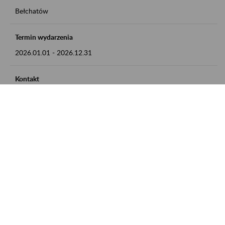
Bełchatów
Termin wydarzenia
2026.01.01
-
2026.12.31
Kontakt
zgłoszenia przyjmujemy w godz. 8:00 - 15:00, pod numerem
telefonu: 44 635 62 54
Zobacz także
Zaproś ZUS do siebie: Aktywni 50+