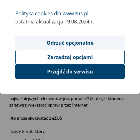
Polityka cookies dla www.zus.pl
Rodzaj wydarzenia
ostatnia aktualizacja 19.08.2024 r.
Szkolenia
Obszar merytoryczny
Odrzuć opcjonalne
obsługa klientów
Zarządzaj opcjami
Opis wydarzenia
Przejdź do serwisu
Platforma Usług Elektronicznych ZUS eZUS
to narzędzie, które ułatwia dostęp do usług świadczonych przez
Zakład Ubezpieczeń Społecznych. Jednym z jego
najważniejszych elementów jest portal eZUS, dzięki któremu
załatwisz większość spraw przez Internet.
Kto może skorzystać z eZUS
Każdy klient, który: