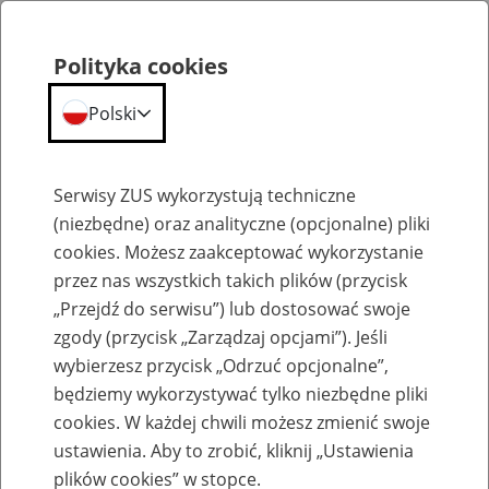
Polityka cookies
Polski
Menu
Szukaj
Serwisy ZUS wykorzystują techniczne
(niezbędne) oraz analityczne (opcjonalne) pliki
cookies. Możesz zaakceptować wykorzystanie
Szkolenia
przez nas wszystkich takich plików (przycisk
„Przejdź do serwisu”) lub dostosować swoje
zgody (przycisk „Zarządzaj opcjami”). Jeśli
wybierzesz przycisk „Odrzuć opcjonalne”,
będziemy wykorzystywać tylko niezbędne pliki
cookies. W każdej chwili możesz zmienić swoje
Zaproś ZUS do siebie - zakładanie profili
ustawienia. Aby to zrobić, kliknij „Ustawienia
eZUS w siedzibie Twojej firmy
plików cookies” w stopce.