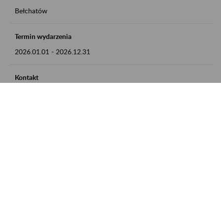
Bełchatów
Termin wydarzenia
2026.01.01
-
2026.12.31
Kontakt
zgłoszenia przyjmujemy w godz. 8:00 - 15:00, pod numerem
telefonu: 44 635 62 54
Zobacz także
Zaproś ZUS do siebie: Aktywni 50+