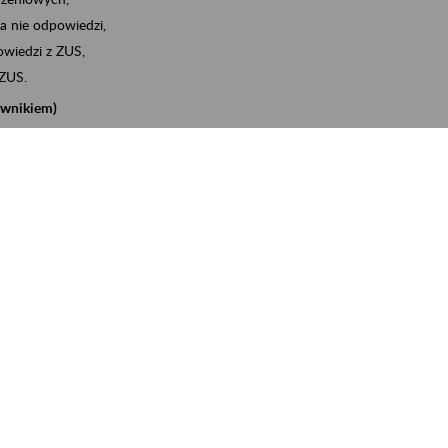
a nie odpowiedzi,
wiedzi z ZUS,
 ZUS.
cownikiem)
e na koncie w ZUS,
onta ubezpieczonego,
nych zwolnieniach lekarskich - e-ZLA
iębiorcą)
, za pomocą której m.in. zgłosisz pracownika do
 dokumenty rozliczeniowe z wykorzystaniem danych z bazy
iadczenia o niezaleganiu i odebrać go na eZUS,
swoich pracowników - e-ZLA
11A, czyli informacji o dochodach uzyskanych od ZUS lub
o obliczenia podatku przez ZUS,