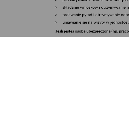
składanie wniosków i otrzymywanie n
zadawanie pytań i otrzymywanie odpo
umawianie się na wizyty w jednostce
Jeśli jesteś osobą ubezpieczoną (np. pra
możesz sprawdzić swoje dane zapisan
masz dostęp do informacji o stanie k
masz dostęp do informacji o wystawio
Jeśli jesteś płatnikiem składek (np. przeds
możesz skorzystać z aplikacji ePłatnik
ubezpieczeń, wypełnisz i przekażesz
ZUS,
możesz złożyć wniosek o wydanie zaśw
masz dostęp do zwolnień lekarskich 
Jeśli jesteś świadczeniobiorcą
masz dostęp m.in. do formularza PIT 
do formularza PIT 40A, czyli roczneg