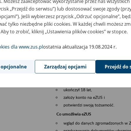
es. Możesz zaakceptować wykorzystanie przez nas wszystkich 
dzaj wydarzenia
Szkolenia
ycisk „Przejdź do serwisu”) lub dostosować swoje zgody (przy
opcjami”). Jeśli wybierzesz przycisk „Odrzuć opcjonalne”, bę
szar merytoryczny
obsługa klientów
ać tylko niezbędne pliki cookies. W każdej chwili możesz zm
 Aby to zrobić, kliknij „Ustawienia plików cookies” w stopce.
is wydarzenia
Platforma Usług Elektronicznych ZUS eZ
to narzędzie, które ułatwia dostęp do u
okies dla www.zus.pl
ostatnia aktualizacja 19.08.2024 r.
Jednym z jego najważniejszych elementów 
spraw przez Internet.
 opcjonalne
Zarządzaj opcjami
Przejdź do 
Kto może skorzystać z eZUS
Każdy klient, który:
ukończył 18 lat,
założy konto na eZUS i
potwierdzi swoją tożsamość.
Co umożliwia eZUS
wgląd do danych zgromadzonych w 
przekazywanie dokumentów ubezpiec