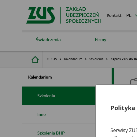
Kontakt
Świadczenia
Firmy
O ZUS
Kalendarium
Szkolenia
Zaproś ZUS do sie
Kalendarium
Szkolenia
Polityka
Z
Inne
s
Serwisy ZUS
Szkolenia BHP