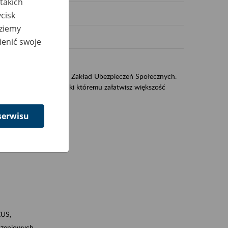
takich
cisk
dziemy
ienić swoje
US
sług świadczonych przez Zakład Ubezpieczeń Społecznych.
jest portal eZUS, dzięki któremu załatwisz większość
serwisu
ZUS,
zeniowych,