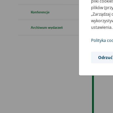
pliki cooki
Ro
plików (prz
Konferencje
„Zarządzaj 
Ob
wykorzystyw
ustawienia.
Archiwum wydarzeń
Op
Polityka co
Odrzuć