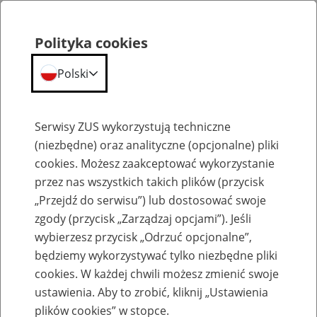
Polityka cookies
Polski
Menu
Szukaj
Serwisy ZUS wykorzystują techniczne
(niezbędne) oraz analityczne (opcjonalne) pliki
cookies. Możesz zaakceptować wykorzystanie
Szkolenia
przez nas wszystkich takich plików (przycisk
„Przejdź do serwisu”) lub dostosować swoje
zgody (przycisk „Zarządzaj opcjami”). Jeśli
wybierzesz przycisk „Odrzuć opcjonalne”,
będziemy wykorzystywać tylko niezbędne pliki
cookies. W każdej chwili możesz zmienić swoje
Zaproś ZUS do siebie - zakładanie profili
ustawienia. Aby to zrobić, kliknij „Ustawienia
eZUS w siedzibie Twojej firmy
plików cookies” w stopce.