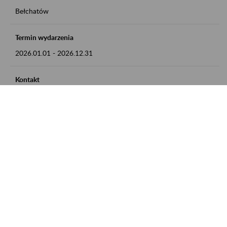
Bełchatów
Termin wydarzenia
2026.01.01
-
2026.12.31
Kontakt
zgłoszenia przyjmujemy w godz. 8:00 - 15:00, pod numerem
telefonu: 44 635 62 54
Zobacz także
Zaproś ZUS do siebie: Aktywni 50+