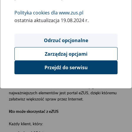
Polityka cookies dla www.zus.pl
Rodzaj wydarzenia
ostatnia aktualizacja 19.08.2024 r.
Szkolenia
Obszar merytoryczny
Odrzuć opcjonalne
obsługa klientów
Zarządzaj opcjami
Opis wydarzenia
Przejdź do serwisu
Platforma Usług Elektronicznych ZUS eZUS
to narzędzie, które ułatwia dostęp do usług świadczonych przez
Zakład Ubezpieczeń Społecznych. Jednym z jego
najważniejszych elementów jest portal eZUS, dzięki któremu
załatwisz większość spraw przez Internet.
Kto może skorzystać z eZUS
Każdy klient, który: