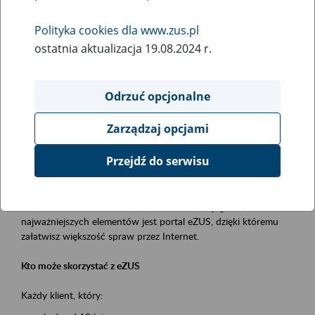
Polityka cookies dla www.zus.pl
Rodzaj wydarzenia
ostatnia aktualizacja 19.08.2024 r.
Szkolenia
Obszar merytoryczny
Odrzuć opcjonalne
obsługa klientów
Zarządzaj opcjami
Opis wydarzenia
Przejdź do serwisu
Platforma Usług Elektronicznych ZUS eZUS
to narzędzie, które ułatwia dostęp do usług świadczonych przez
Zakład Ubezpieczeń Społecznych. Jednym z jego
najważniejszych elementów jest portal eZUS, dzięki któremu
załatwisz większość spraw przez Internet.
Kto może skorzystać z eZUS
Każdy klient, który: