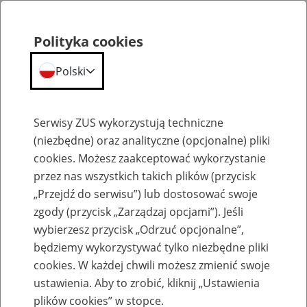
Polityka cookies
Polski
Menu
Szukaj
Serwisy ZUS wykorzystują techniczne
(niezbędne) oraz analityczne (opcjonalne) pliki
cookies. Możesz zaakceptować wykorzystanie
Szkolenia
przez nas wszystkich takich plików (przycisk
„Przejdź do serwisu”) lub dostosować swoje
zgody (przycisk „Zarządzaj opcjami”). Jeśli
wybierzesz przycisk „Odrzuć opcjonalne”,
będziemy wykorzystywać tylko niezbędne pliki
cookies. W każdej chwili możesz zmienić swoje
Zaproś ZUS do siebie - zakładanie profili
ustawienia. Aby to zrobić, kliknij „Ustawienia
eZUS w siedzibie Twojej firmy
plików cookies” w stopce.