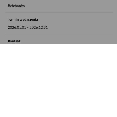
Bełchatów
Termin wydarzenia
2026.01.01
-
2026.12.31
Kontakt
zgłoszenia przyjmujemy w godz. 8:00 - 15:00, pod numerem
telefonu: 44 635 62 54
Zobacz także
Zaproś ZUS do siebie: Aktywni 50+