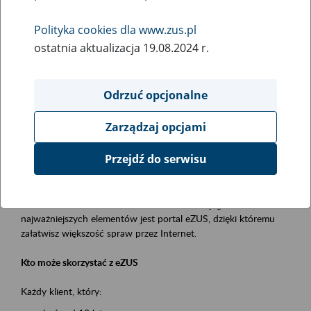
Polityka cookies dla www.zus.pl
Rodzaj wydarzenia
ostatnia aktualizacja 19.08.2024 r.
Szkolenia
Obszar merytoryczny
Odrzuć opcjonalne
obsługa klientów
Zarządzaj opcjami
Opis wydarzenia
Przejdź do serwisu
Platforma Usług Elektronicznych ZUS eZUS
to narzędzie, które ułatwia dostęp do usług świadczonych przez
Zakład Ubezpieczeń Społecznych. Jednym z jego
najważniejszych elementów jest portal eZUS, dzięki któremu
załatwisz większość spraw przez Internet.
Kto może skorzystać z eZUS
Każdy klient, który: