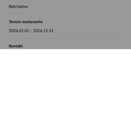
Bełchatów
Termin wydarzenia
2026.01.01
-
2026.12.31
Kontakt
zgłoszenia przyjmujemy w godz. 8:00 - 15:00, pod numerem
telefonu: 44 635 62 54
Zobacz także
Zaproś ZUS do siebie: Aktywni 50+