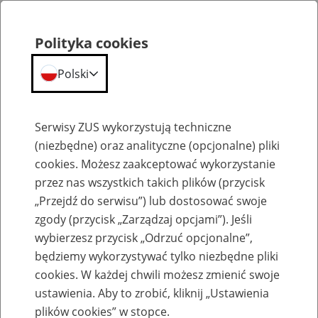
Polityka cookies
Polski
Menu
Szukaj
Serwisy ZUS wykorzystują techniczne
(niezbędne) oraz analityczne (opcjonalne) pliki
cookies. Możesz zaakceptować wykorzystanie
Szkolenia
przez nas wszystkich takich plików (przycisk
„Przejdź do serwisu”) lub dostosować swoje
zgody (przycisk „Zarządzaj opcjami”). Jeśli
wybierzesz przycisk „Odrzuć opcjonalne”,
będziemy wykorzystywać tylko niezbędne pliki
cookies. W każdej chwili możesz zmienić swoje
Zaproś ZUS do siebie - zakładanie profili
ustawienia. Aby to zrobić, kliknij „Ustawienia
eZUS w siedzibie Twojej firmy
plików cookies” w stopce.