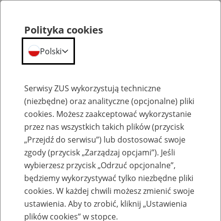
Polityka cookies
Polski
Menu
Szukaj
Serwisy ZUS wykorzystują techniczne
(niezbędne) oraz analityczne (opcjonalne) pliki
cookies. Możesz zaakceptować wykorzystanie
Szkolenia
przez nas wszystkich takich plików (przycisk
„Przejdź do serwisu”) lub dostosować swoje
zgody (przycisk „Zarządzaj opcjami”). Jeśli
wybierzesz przycisk „Odrzuć opcjonalne”,
będziemy wykorzystywać tylko niezbędne pliki
cookies. W każdej chwili możesz zmienić swoje
Zaproś ZUS do siebie - zakładanie profili
ustawienia. Aby to zrobić, kliknij „Ustawienia
eZUS w siedzibie Twojej firmy
plików cookies” w stopce.