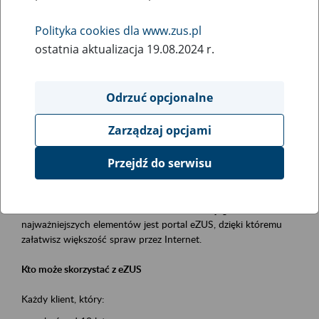
Polityka cookies dla www.zus.pl
Rodzaj wydarzenia
ostatnia aktualizacja 19.08.2024 r.
Szkolenia
Obszar merytoryczny
Odrzuć opcjonalne
obsługa klientów
Zarządzaj opcjami
Opis wydarzenia
Przejdź do serwisu
Platforma Usług Elektronicznych ZUS eZUS
to narzędzie, które ułatwia dostęp do usług świadczonych przez
Zakład Ubezpieczeń Społecznych. Jednym z jego
najważniejszych elementów jest portal eZUS, dzięki któremu
załatwisz większość spraw przez Internet.
Kto może skorzystać z eZUS
Każdy klient, który: