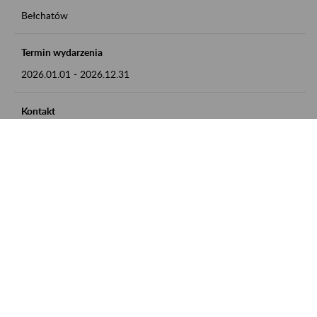
Bełchatów
Termin wydarzenia
2026.01.01
-
2026.12.31
Kontakt
zgłoszenia przyjmujemy w godz. 8:00 - 15:00, pod numerem
telefonu: 44 635 62 54
Zobacz także
Zaproś ZUS do siebie: Aktywni 50+