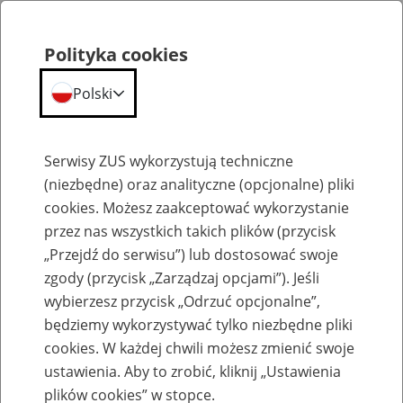
Polityka cookies
Polski
Menu
Szukaj
Serwisy ZUS wykorzystują techniczne
(niezbędne) oraz analityczne (opcjonalne) pliki
cookies. Możesz zaakceptować wykorzystanie
Szkolenia
przez nas wszystkich takich plików (przycisk
„Przejdź do serwisu”) lub dostosować swoje
zgody (przycisk „Zarządzaj opcjami”). Jeśli
wybierzesz przycisk „Odrzuć opcjonalne”,
będziemy wykorzystywać tylko niezbędne pliki
cookies. W każdej chwili możesz zmienić swoje
Zaproś ZUS do siebie - zakładanie profili
ustawienia. Aby to zrobić, kliknij „Ustawienia
eZUS w siedzibie Twojej firmy
plików cookies” w stopce.