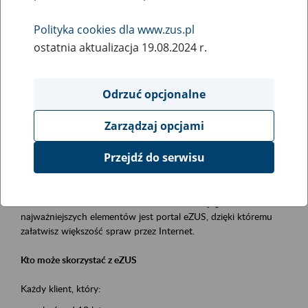
Polityka cookies dla www.zus.pl
Rodzaj wydarzenia
ostatnia aktualizacja 19.08.2024 r.
Szkolenia
Obszar merytoryczny
Odrzuć opcjonalne
obsługa klientów
Zarządzaj opcjami
Opis wydarzenia
Przejdź do serwisu
Platforma Usług Elektronicznych ZUS eZUS
to narzędzie, które ułatwia dostęp do usług świadczonych przez
Zakład Ubezpieczeń Społecznych. Jednym z jego
najważniejszych elementów jest portal eZUS, dzięki któremu
załatwisz większość spraw przez Internet.
Kto może skorzystać z eZUS
Każdy klient, który: