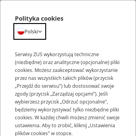
Polityka cookies
Polski
Menu
Szukaj
Serwisy ZUS wykorzystują techniczne
(niezbędne) oraz analityczne (opcjonalne) pliki
cookies. Możesz zaakceptować wykorzystanie
Szkolenia
przez nas wszystkich takich plików (przycisk
„Przejdź do serwisu”) lub dostosować swoje
zgody (przycisk „Zarządzaj opcjami”). Jeśli
wybierzesz przycisk „Odrzuć opcjonalne”,
będziemy wykorzystywać tylko niezbędne pliki
cookies. W każdej chwili możesz zmienić swoje
Zaproś ZUS do siebie - zakładanie profili
ustawienia. Aby to zrobić, kliknij „Ustawienia
eZUS w siedzibie Twojej firmy
plików cookies” w stopce.