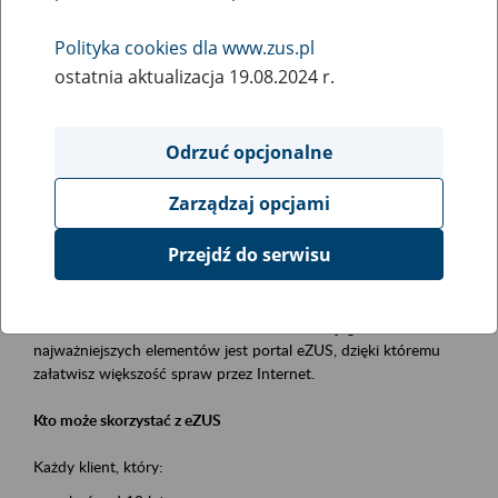
Polityka cookies dla www.zus.pl
Rodzaj wydarzenia
ostatnia aktualizacja 19.08.2024 r.
Szkolenia
Obszar merytoryczny
Odrzuć opcjonalne
obsługa klientów
Zarządzaj opcjami
Opis wydarzenia
Przejdź do serwisu
Platforma Usług Elektronicznych ZUS eZUS
to narzędzie, które ułatwia dostęp do usług świadczonych przez
Zakład Ubezpieczeń Społecznych. Jednym z jego
najważniejszych elementów jest portal eZUS, dzięki któremu
załatwisz większość spraw przez Internet.
Kto może skorzystać z eZUS
Każdy klient, który: