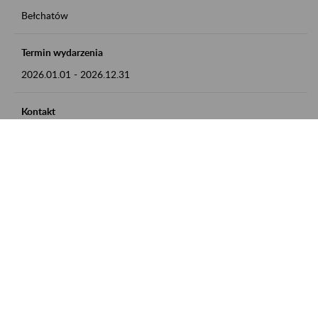
Bełchatów
Termin wydarzenia
2026.01.01
-
2026.12.31
Kontakt
zgłoszenia przyjmujemy w godz. 8:00 - 15:00, pod numerem
telefonu: 44 635 62 54
Zobacz także
Zaproś ZUS do siebie: Aktywni 50+