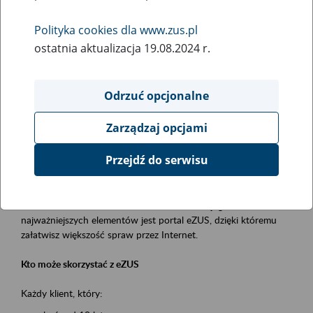
Polityka cookies dla www.zus.pl
Rodzaj wydarzenia
ostatnia aktualizacja 19.08.2024 r.
Szkolenia
Obszar merytoryczny
Odrzuć opcjonalne
obsługa klientów
Zarządzaj opcjami
Opis wydarzenia
Przejdź do serwisu
Platforma Usług Elektronicznych ZUS eZUS
to narzędzie, które ułatwia dostęp do usług świadczonych przez
Zakład Ubezpieczeń Społecznych. Jednym z jego
najważniejszych elementów jest portal eZUS, dzięki któremu
załatwisz większość spraw przez Internet.
Kto może skorzystać z eZUS
Każdy klient, który: