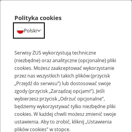
Polityka cookies
Polski
Menu
Szukaj
Serwisy ZUS wykorzystują techniczne
(niezbędne) oraz analityczne (opcjonalne) pliki
cookies. Możesz zaakceptować wykorzystanie
Szkolenia
przez nas wszystkich takich plików (przycisk
„Przejdź do serwisu”) lub dostosować swoje
zgody (przycisk „Zarządzaj opcjami”). Jeśli
wybierzesz przycisk „Odrzuć opcjonalne”,
będziemy wykorzystywać tylko niezbędne pliki
cookies. W każdej chwili możesz zmienić swoje
Zaproś ZUS do siebie - zakładanie profili
ustawienia. Aby to zrobić, kliknij „Ustawienia
eZUS w siedzibie Twojej firmy
plików cookies” w stopce.