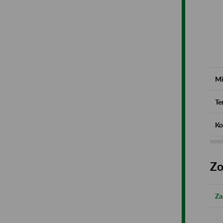
Mi
Te
Ko
Zo
Za