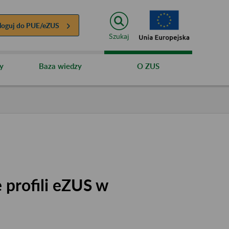
loguj do
PUE/eZUS
Szukaj
y
Baza wiedzy
O ZUS
 profili eZUS w