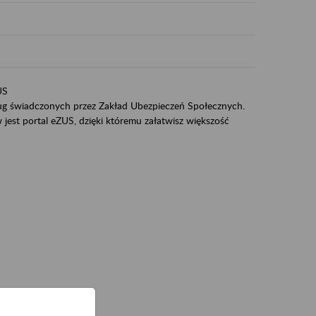
US
sług świadczonych przez Zakład Ubezpieczeń Społecznych.
jest portal eZUS, dzięki któremu załatwisz większość
ZUS,
zeniowych,