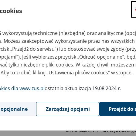
składanie wniosków i otrzymywanie n
 cookies
zadawanie pytań i otrzymywanie odpo
umawianie się na wizyty w jednostce
 wykorzystują techniczne (niezbędne) oraz analityczne (opc
Jeśli jesteś osobą ubezpieczoną (np. pra
es. Możesz zaakceptować wykorzystanie przez nas wszystkich 
możesz sprawdzić swoje dane zapisan
ycisk „Przejdź do serwisu”) lub dostosować swoje zgody (przy
masz dostęp do informacji o stanie k
opcjami”). Jeśli wybierzesz przycisk „Odrzuć opcjonalne”, bę
masz dostęp do informacji o wystawio
ać tylko niezbędne pliki cookies. W każdej chwili możesz zm
Jeśli jesteś płatnikiem składek (np. przeds
 Aby to zrobić, kliknij „Ustawienia plików cookies” w stopce.
możesz skorzystać z aplikacji ePłatnik
ubezpieczeń, wypełnisz i przekażesz
okies dla www.zus.pl
ostatnia aktualizacja 19.08.2024 r.
ZUS,
możesz złożyć wniosek o wydanie zaśw
masz dostęp do zwolnień lekarskich 
 opcjonalne
Zarządzaj opcjami
Przejdź do 
Jeśli jesteś świadczeniobiorcą
masz dostęp m.in. do formularza PIT 
do formularza PIT 40A, czyli roczneg