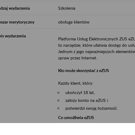
dzaj wydarzenia
Szkolenia
szar merytoryczny
obsługa klientów
is wydarzenia
Platforma Usług Elektronicznych ZUS eZ
to narzędzie, które ułatwia dostęp do u
Jednym z jego najważniejszych elementów 
spraw przez Internet.
Kto może skorzystać z eZUS
Każdy klient, który:
ukończył 18 lat,
założy konto na eZUS i
potwierdzi swoją tożsamość.
Co umożliwia eZUS
wgląd do danych zgromadzonych w 
przekazywanie dokumentów ubezpiec