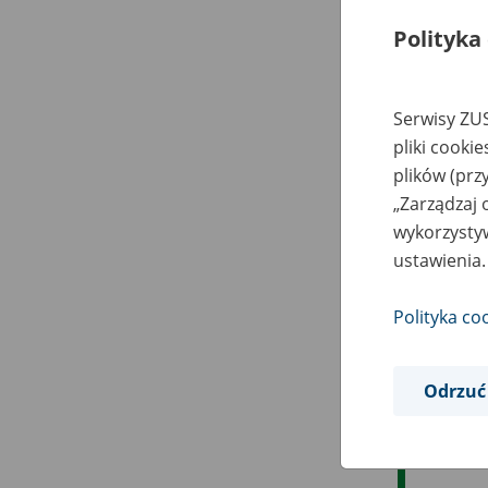
Polityka
Serwisy ZUS
pliki cooki
plików (prz
„Zarządzaj 
wykorzystyw
ustawienia.
Polityka co
Odrzuć