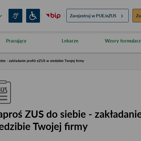
Zarejestruj w
PUE/eZUS
Za
Pracujący
Lekarze
Wzory formularz
bie - zakładanie profili eZUS w siedzibie Twojej firmy
aproś ZUS do siebie - zakładanie
iedzibie Twojej firmy