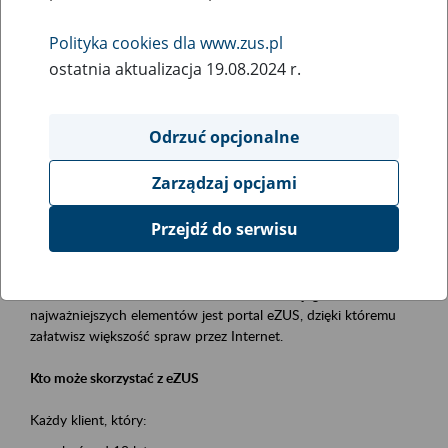
Polityka cookies dla www.zus.pl
Rodzaj wydarzenia
ostatnia aktualizacja 19.08.2024 r.
Szkolenia
Obszar merytoryczny
Odrzuć opcjonalne
obsługa klientów
Zarządzaj opcjami
Opis wydarzenia
Przejdź do serwisu
Platforma Usług Elektronicznych ZUS eZUS
to narzędzie, które ułatwia dostęp do usług świadczonych przez
Zakład Ubezpieczeń Społecznych. Jednym z jego
najważniejszych elementów jest portal eZUS, dzięki któremu
załatwisz większość spraw przez Internet.
Kto może skorzystać z eZUS
Każdy klient, który: