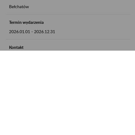
Bełchatów
Termin wydarzenia
2026.01.01
-
2026.12.31
Kontakt
zgłoszenia przyjmujemy w godz. 8:00 - 15:00, pod numerem
telefonu: 44 635 62 54
Zobacz także
Zaproś ZUS do siebie: Aktywni 50+