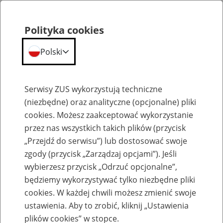
Polityka cookies
Polski
Menu
Szukaj
Serwisy ZUS wykorzystują techniczne
(niezbędne) oraz analityczne (opcjonalne) pliki
cookies. Możesz zaakceptować wykorzystanie
Szkolenia
przez nas wszystkich takich plików (przycisk
„Przejdź do serwisu”) lub dostosować swoje
zgody (przycisk „Zarządzaj opcjami”). Jeśli
wybierzesz przycisk „Odrzuć opcjonalne”,
będziemy wykorzystywać tylko niezbędne pliki
cookies. W każdej chwili możesz zmienić swoje
Zaproś ZUS do siebie - zakładanie profili
ustawienia. Aby to zrobić, kliknij „Ustawienia
eZUS w siedzibie Twojej firmy
plików cookies” w stopce.