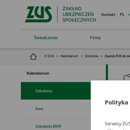
Kontakt
Świadczenia
Firmy
O ZUS
Kalendarium
Szkolenia
Zaproś ZUS do sie
Kalendarium
Szkolenia
Polityka
Z
Inne
s
Serwisy ZUS
Szkolenia BHP