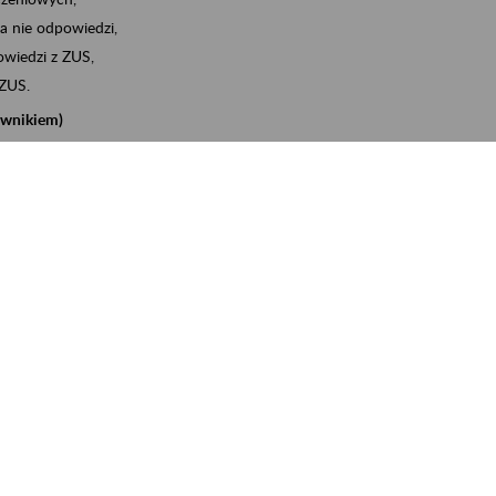
a nie odpowiedzi,
wiedzi z ZUS,
 ZUS.
cownikiem)
e na koncie w ZUS,
onta ubezpieczonego,
nych zwolnieniach lekarskich - e-ZLA
iębiorcą)
, za pomocą której m.in. zgłosisz pracownika do
 dokumenty rozliczeniowe z wykorzystaniem danych z bazy
iadczenia o niezaleganiu i odebrać go na eZUS,
swoich pracowników - e-ZLA
11A, czyli informacji o dochodach uzyskanych od ZUS lub
o obliczenia podatku przez ZUS,