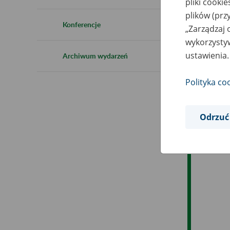
pliki cooki
Ro
plików (prz
Konferencje
„Zarządzaj 
Ob
wykorzystyw
ustawienia.
Archiwum wydarzeń
Op
Polityka co
Odrzuć