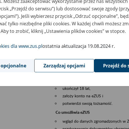
es. Możesz zaakceptować wykorzystanie przez nas wszystkich 
dzaj wydarzenia
Szkolenia
ycisk „Przejdź do serwisu”) lub dostosować swoje zgody (przy
opcjami”). Jeśli wybierzesz przycisk „Odrzuć opcjonalne”, bę
szar merytoryczny
obsługa klientów
ać tylko niezbędne pliki cookies. W każdej chwili możesz zm
 Aby to zrobić, kliknij „Ustawienia plików cookies” w stopce.
is wydarzenia
Platforma Usług Elektronicznych ZUS eZ
to narzędzie, które ułatwia dostęp do u
okies dla www.zus.pl
ostatnia aktualizacja 19.08.2024 r.
Jednym z jego najważniejszych elementów 
spraw przez Internet.
 opcjonalne
Zarządzaj opcjami
Przejdź do 
Kto może skorzystać z eZUS
Każdy klient, który:
ukończył 18 lat,
założy konto na eZUS i
potwierdzi swoją tożsamość.
Co umożliwia eZUS
wgląd do danych zgromadzonych w 
przekazywanie dokumentów ubezpiec