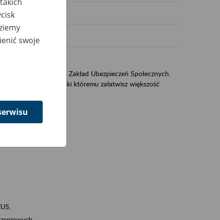
takich
cisk
dziemy
ienić swoje
US
sług świadczonych przez Zakład Ubezpieczeń Społecznych.
jest portal eZUS, dzięki któremu załatwisz większość
serwisu
ZUS,
zeniowych,