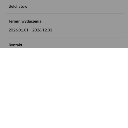
Bełchatów
Termin wydarzenia
2026.01.01
-
2026.12.31
Kontakt
zgłoszenia przyjmujemy w godz. 8:00 - 15:00, pod numerem
telefonu: 44 635 62 54
Zobacz także
Zaproś ZUS do siebie: Aktywni 50+