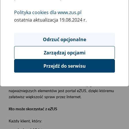
Polityka cookies dla www.zus.pl
Rodzaj wydarzenia
ostatnia aktualizacja 19.08.2024 r.
Szkolenia
Obszar merytoryczny
Odrzuć opcjonalne
obsługa klientów
Zarządzaj opcjami
Opis wydarzenia
Przejdź do serwisu
Platforma Usług Elektronicznych ZUS eZUS
to narzędzie, które ułatwia dostęp do usług świadczonych przez
Zakład Ubezpieczeń Społecznych. Jednym z jego
najważniejszych elementów jest portal eZUS, dzięki któremu
załatwisz większość spraw przez Internet.
Kto może skorzystać z eZUS
Każdy klient, który: