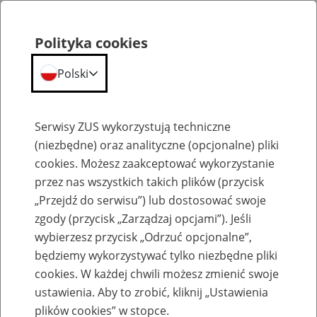
Polityka cookies
Polski
Menu
Szukaj
Serwisy ZUS wykorzystują techniczne
(niezbędne) oraz analityczne (opcjonalne) pliki
cookies. Możesz zaakceptować wykorzystanie
Szkolenia
przez nas wszystkich takich plików (przycisk
„Przejdź do serwisu”) lub dostosować swoje
zgody (przycisk „Zarządzaj opcjami”). Jeśli
wybierzesz przycisk „Odrzuć opcjonalne”,
będziemy wykorzystywać tylko niezbędne pliki
cookies. W każdej chwili możesz zmienić swoje
Zaproś ZUS do siebie - zakładanie profili
ustawienia. Aby to zrobić, kliknij „Ustawienia
eZUS w siedzibie Twojej firmy
plików cookies” w stopce.