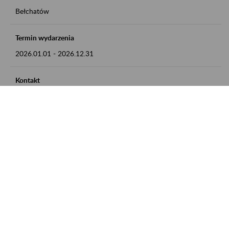
Bełchatów
Termin wydarzenia
2026.01.01
-
2026.12.31
Kontakt
zgłoszenia przyjmujemy w godz. 8:00 - 15:00, pod numerem
telefonu: 44 635 62 54
Zobacz także
Zaproś ZUS do siebie: Aktywni 50+