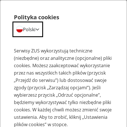
Polityka cookies
Polski
Menu
Szukaj
Serwisy ZUS wykorzystują techniczne
(niezbędne) oraz analityczne (opcjonalne) pliki
cookies. Możesz zaakceptować wykorzystanie
Szkolenia
przez nas wszystkich takich plików (przycisk
„Przejdź do serwisu”) lub dostosować swoje
zgody (przycisk „Zarządzaj opcjami”). Jeśli
wybierzesz przycisk „Odrzuć opcjonalne”,
będziemy wykorzystywać tylko niezbędne pliki
cookies. W każdej chwili możesz zmienić swoje
Zaproś ZUS do siebie - zakładanie profili
ustawienia. Aby to zrobić, kliknij „Ustawienia
eZUS w siedzibie Twojej firmy
plików cookies” w stopce.