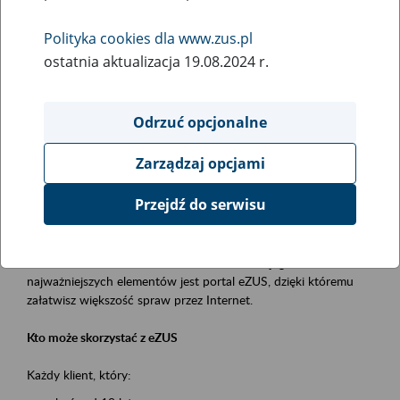
Polityka cookies dla www.zus.pl
Rodzaj wydarzenia
ostatnia aktualizacja 19.08.2024 r.
Szkolenia
Obszar merytoryczny
Odrzuć opcjonalne
obsługa klientów
Zarządzaj opcjami
Opis wydarzenia
Przejdź do serwisu
Platforma Usług Elektronicznych ZUS eZUS
to narzędzie, które ułatwia dostęp do usług świadczonych przez
Zakład Ubezpieczeń Społecznych. Jednym z jego
najważniejszych elementów jest portal eZUS, dzięki któremu
załatwisz większość spraw przez Internet.
Kto może skorzystać z eZUS
Każdy klient, który: