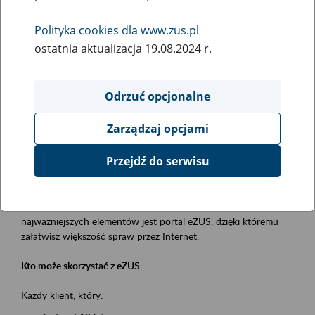
Polityka cookies dla www.zus.pl
Rodzaj wydarzenia
ostatnia aktualizacja 19.08.2024 r.
Szkolenia
Obszar merytoryczny
Odrzuć opcjonalne
obsługa klientów
Zarządzaj opcjami
Opis wydarzenia
Przejdź do serwisu
Platforma Usług Elektronicznych ZUS eZUS
to narzędzie, które ułatwia dostęp do usług świadczonych przez
Zakład Ubezpieczeń Społecznych. Jednym z jego
najważniejszych elementów jest portal eZUS, dzięki któremu
załatwisz większość spraw przez Internet.
Kto może skorzystać z eZUS
Każdy klient, który: