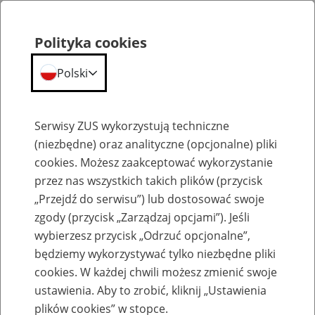
Polityka cookies
Polski
Menu
Szukaj
Serwisy ZUS wykorzystują techniczne
(niezbędne) oraz analityczne (opcjonalne) pliki
cookies. Możesz zaakceptować wykorzystanie
Szkolenia
przez nas wszystkich takich plików (przycisk
„Przejdź do serwisu”) lub dostosować swoje
zgody (przycisk „Zarządzaj opcjami”). Jeśli
wybierzesz przycisk „Odrzuć opcjonalne”,
będziemy wykorzystywać tylko niezbędne pliki
cookies. W każdej chwili możesz zmienić swoje
Zaproś ZUS do siebie - zakładanie profili
ustawienia. Aby to zrobić, kliknij „Ustawienia
eZUS w siedzibie Twojej firmy
plików cookies” w stopce.