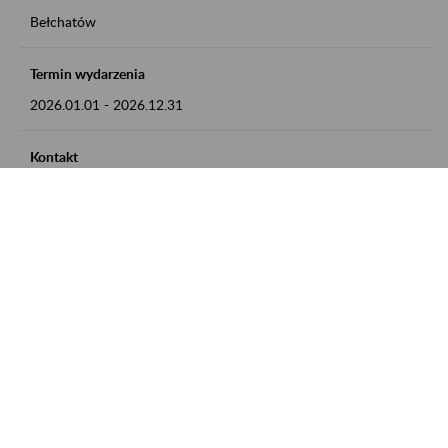
Bełchatów
Termin wydarzenia
2026.01.01
-
2026.12.31
Kontakt
zgłoszenia przyjmujemy w godz. 8:00 - 15:00, pod numerem
telefonu: 44 635 62 54
Zobacz także
Zaproś ZUS do siebie: Aktywni 50+