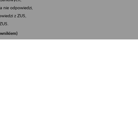
a nie odpowiedzi,
wiedzi z ZUS,
 ZUS.
cownikiem)
e na koncie w ZUS,
onta ubezpieczonego,
nych zwolnieniach lekarskich - e-ZLA
iębiorcą)
, za pomocą której m.in. zgłosisz pracownika do
 dokumenty rozliczeniowe z wykorzystaniem danych z bazy
iadczenia o niezaleganiu i odebrać go na eZUS,
swoich pracowników - e-ZLA
11A, czyli informacji o dochodach uzyskanych od ZUS lub
o obliczenia podatku przez ZUS,