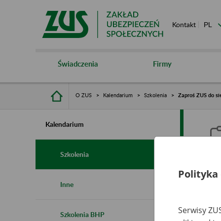
Kontakt
Świadczenia
Firmy
O ZUS
Kalendarium
Szkolenia
Zaproś ZUS do sie
Kalendarium
Szkolenia
Polityka
Z
Inne
s
Serwisy ZUS
Szkolenia BHP