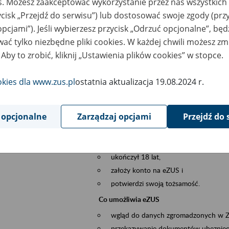
es. Możesz zaakceptować wykorzystanie przez nas wszystkich 
dzaj wydarzenia
Szkolenia
ycisk „Przejdź do serwisu”) lub dostosować swoje zgody (przy
opcjami”). Jeśli wybierzesz przycisk „Odrzuć opcjonalne”, bę
szar merytoryczny
obsługa klientów
ać tylko niezbędne pliki cookies. W każdej chwili możesz zm
 Aby to zrobić, kliknij „Ustawienia plików cookies” w stopce.
is wydarzenia
Platforma Usług Elektronicznych ZUS eZ
to narzędzie, które ułatwia dostęp do u
okies dla www.zus.pl
ostatnia aktualizacja 19.08.2024 r.
Jednym z jego najważniejszych elementów 
spraw przez Internet.
 opcjonalne
Zarządzaj opcjami
Przejdź do 
Kto może skorzystać z eZUS
Każdy klient, który:
ukończył 18 lat,
założy konto na eZUS i
potwierdzi swoją tożsamość.
Co umożliwia eZUS
wgląd do danych zgromadzonych w 
przekazywanie dokumentów ubezpiec