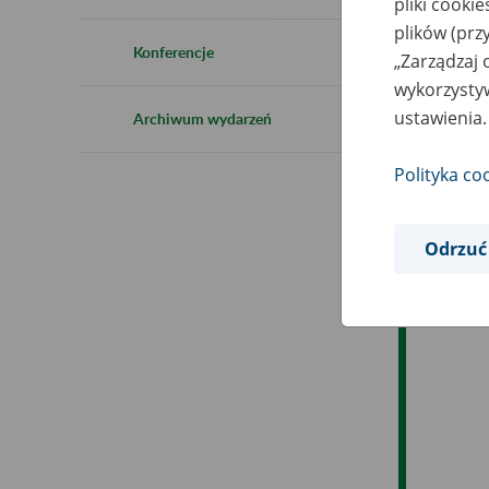
pliki cooki
Ro
plików (prz
Konferencje
„Zarządzaj 
Ob
wykorzystyw
ustawienia.
Archiwum wydarzeń
Op
Polityka co
Odrzuć