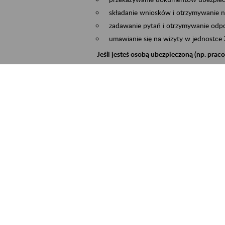
składanie wniosków i otrzymywanie n
zadawanie pytań i otrzymywanie odpo
umawianie się na wizyty w jednostce
Jeśli jesteś osobą ubezpieczoną (np. pra
możesz sprawdzić swoje dane zapisan
masz dostęp do informacji o stanie k
masz dostęp do informacji o wystawio
Jeśli jesteś płatnikiem składek (np. przeds
możesz skorzystać z aplikacji ePłatnik
ubezpieczeń, wypełnisz i przekażesz
ZUS,
możesz złożyć wniosek o wydanie zaśw
masz dostęp do zwolnień lekarskich 
Jeśli jesteś świadczeniobiorcą
masz dostęp m.in. do formularza PIT 
do formularza PIT 40A, czyli roczneg