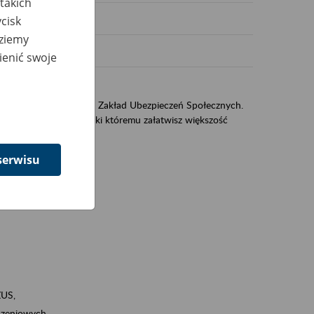
takich
cisk
dziemy
ienić swoje
US
sług świadczonych przez Zakład Ubezpieczeń Społecznych.
jest portal eZUS, dzięki któremu załatwisz większość
serwisu
ZUS,
zeniowych,