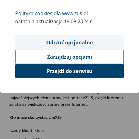
Polityka cookies dla www.zus.pl
Rodzaj wydarzenia
ostatnia aktualizacja 19.08.2024 r.
Szkolenia
Obszar merytoryczny
Odrzuć opcjonalne
obsługa klientów
Zarządzaj opcjami
Opis wydarzenia
Przejdź do serwisu
Platforma Usług Elektronicznych ZUS eZUS
to narzędzie, które ułatwia dostęp do usług świadczonych przez
Zakład Ubezpieczeń Społecznych. Jednym z jego
najważniejszych elementów jest portal eZUS, dzięki któremu
załatwisz większość spraw przez Internet.
Kto może skorzystać z eZUS
Każdy klient, który: