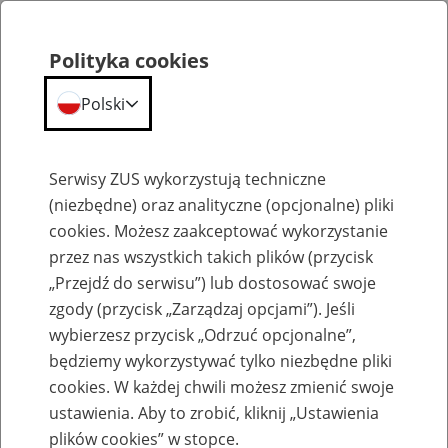
Polityka cookies
Polski
Menu
Szukaj
Serwisy ZUS wykorzystują techniczne
(niezbędne) oraz analityczne (opcjonalne) pliki
cookies. Możesz zaakceptować wykorzystanie
Szkolenia
przez nas wszystkich takich plików (przycisk
„Przejdź do serwisu”) lub dostosować swoje
zgody (przycisk „Zarządzaj opcjami”). Jeśli
wybierzesz przycisk „Odrzuć opcjonalne”,
będziemy wykorzystywać tylko niezbędne pliki
cookies. W każdej chwili możesz zmienić swoje
Zaproś ZUS do siebie - zakładanie profili
ustawienia. Aby to zrobić, kliknij „Ustawienia
eZUS w siedzibie Twojej firmy
plików cookies” w stopce.