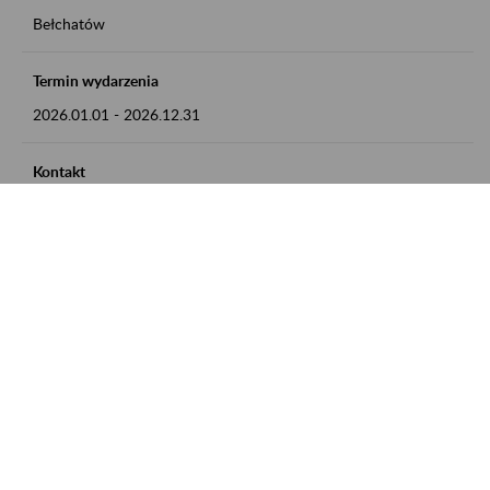
Bełchatów
Termin wydarzenia
2026.01.01
-
2026.12.31
Kontakt
zgłoszenia przyjmujemy w godz. 8:00 - 15:00, pod numerem
telefonu: 44 635 62 54
Zobacz także
Zaproś ZUS do siebie: Aktywni 50+