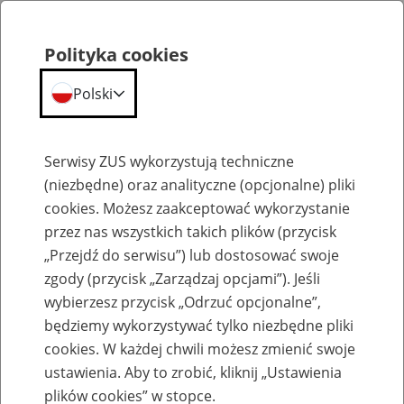
Polityka cookies
Polski
Menu
Szukaj
Serwisy ZUS wykorzystują techniczne
(niezbędne) oraz analityczne (opcjonalne) pliki
cookies. Możesz zaakceptować wykorzystanie
Szkolenia
przez nas wszystkich takich plików (przycisk
„Przejdź do serwisu”) lub dostosować swoje
zgody (przycisk „Zarządzaj opcjami”). Jeśli
wybierzesz przycisk „Odrzuć opcjonalne”,
będziemy wykorzystywać tylko niezbędne pliki
cookies. W każdej chwili możesz zmienić swoje
Zaproś ZUS do siebie - zakładanie profili
ustawienia. Aby to zrobić, kliknij „Ustawienia
eZUS w siedzibie Twojej firmy
plików cookies” w stopce.