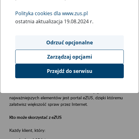
Polityka cookies dla www.zus.pl
Rodzaj wydarzenia
ostatnia aktualizacja 19.08.2024 r.
Szkolenia
Obszar merytoryczny
Odrzuć opcjonalne
obsługa klientów
Zarządzaj opcjami
Opis wydarzenia
Przejdź do serwisu
Platforma Usług Elektronicznych ZUS eZUS
to narzędzie, które ułatwia dostęp do usług świadczonych przez
Zakład Ubezpieczeń Społecznych. Jednym z jego
najważniejszych elementów jest portal eZUS, dzięki któremu
załatwisz większość spraw przez Internet.
Kto może skorzystać z eZUS
Każdy klient, który: