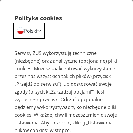
Polityka cookies
Polski
Menu
Szukaj
Serwisy ZUS wykorzystują techniczne
(niezbędne) oraz analityczne (opcjonalne) pliki
cookies. Możesz zaakceptować wykorzystanie
Szkolenia
przez nas wszystkich takich plików (przycisk
„Przejdź do serwisu”) lub dostosować swoje
zgody (przycisk „Zarządzaj opcjami”). Jeśli
wybierzesz przycisk „Odrzuć opcjonalne”,
będziemy wykorzystywać tylko niezbędne pliki
cookies. W każdej chwili możesz zmienić swoje
Zaproś ZUS do siebie - zakładanie profili
ustawienia. Aby to zrobić, kliknij „Ustawienia
eZUS w siedzibie Twojej firmy
plików cookies” w stopce.