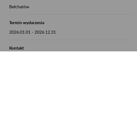
Bełchatów
Termin wydarzenia
2026.01.01
-
2026.12.31
Kontakt
zgłoszenia przyjmujemy w godz. 8:00 - 15:00, pod numerem
telefonu: 44 635 62 54
Zobacz także
Zaproś ZUS do siebie: Aktywni 50+