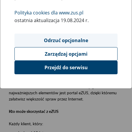
Polityka cookies dla www.zus.pl
Rodzaj wydarzenia
ostatnia aktualizacja 19.08.2024 r.
Szkolenia
Obszar merytoryczny
Odrzuć opcjonalne
obsługa klientów
Zarządzaj opcjami
Opis wydarzenia
Przejdź do serwisu
Platforma Usług Elektronicznych ZUS eZUS
to narzędzie, które ułatwia dostęp do usług świadczonych przez
Zakład Ubezpieczeń Społecznych. Jednym z jego
najważniejszych elementów jest portal eZUS, dzięki któremu
załatwisz większość spraw przez Internet.
Kto może skorzystać z eZUS
Każdy klient, który: