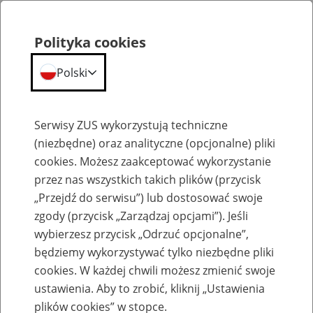
Polityka cookies
Polski
Menu
Szukaj
Serwisy ZUS wykorzystują techniczne
(niezbędne) oraz analityczne (opcjonalne) pliki
cookies. Możesz zaakceptować wykorzystanie
Szkolenia
przez nas wszystkich takich plików (przycisk
„Przejdź do serwisu”) lub dostosować swoje
zgody (przycisk „Zarządzaj opcjami”). Jeśli
wybierzesz przycisk „Odrzuć opcjonalne”,
będziemy wykorzystywać tylko niezbędne pliki
cookies. W każdej chwili możesz zmienić swoje
Zaproś ZUS do siebie - zakładanie profili
ustawienia. Aby to zrobić, kliknij „Ustawienia
eZUS w siedzibie Twojej firmy
plików cookies” w stopce.