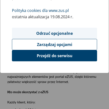
Polityka cookies dla www.zus.pl
Rodzaj wydarzenia
ostatnia aktualizacja 19.08.2024 r.
Szkolenia
Obszar merytoryczny
Odrzuć opcjonalne
obsługa klientów
Zarządzaj opcjami
Opis wydarzenia
Przejdź do serwisu
Platforma Usług Elektronicznych ZUS eZUS
to narzędzie, które ułatwia dostęp do usług świadczonych przez
Zakład Ubezpieczeń Społecznych. Jednym z jego
najważniejszych elementów jest portal eZUS, dzięki któremu
załatwisz większość spraw przez Internet.
Kto może skorzystać z eZUS
Każdy klient, który: