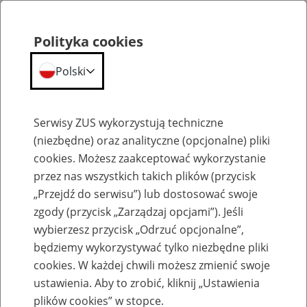
Polityka cookies
Polski
Menu
Szukaj
Serwisy ZUS wykorzystują techniczne
(niezbędne) oraz analityczne (opcjonalne) pliki
cookies. Możesz zaakceptować wykorzystanie
Szkolenia
przez nas wszystkich takich plików (przycisk
„Przejdź do serwisu”) lub dostosować swoje
zgody (przycisk „Zarządzaj opcjami”). Jeśli
wybierzesz przycisk „Odrzuć opcjonalne”,
będziemy wykorzystywać tylko niezbędne pliki
cookies. W każdej chwili możesz zmienić swoje
Zaproś ZUS do siebie - zakładanie profili
ustawienia. Aby to zrobić, kliknij „Ustawienia
eZUS w siedzibie Twojej firmy
plików cookies” w stopce.