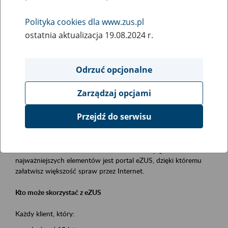
Polityka cookies dla www.zus.pl
Rodzaj wydarzenia
ostatnia aktualizacja 19.08.2024 r.
Szkolenia
Obszar merytoryczny
Odrzuć opcjonalne
obsługa klientów
Zarządzaj opcjami
Opis wydarzenia
Przejdź do serwisu
Platforma Usług Elektronicznych ZUS eZUS
to narzędzie, które ułatwia dostęp do usług świadczonych przez
Zakład Ubezpieczeń Społecznych. Jednym z jego
najważniejszych elementów jest portal eZUS, dzięki któremu
załatwisz większość spraw przez Internet.
Kto może skorzystać z eZUS
Każdy klient, który: