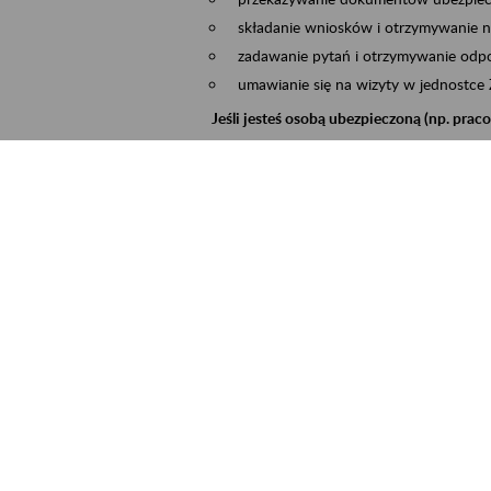
składanie wniosków i otrzymywanie n
zadawanie pytań i otrzymywanie odpo
umawianie się na wizyty w jednostce
Jeśli jesteś osobą ubezpieczoną (np. pra
możesz sprawdzić swoje dane zapisan
masz dostęp do informacji o stanie k
masz dostęp do informacji o wystawio
Jeśli jesteś płatnikiem składek (np. przeds
możesz skorzystać z aplikacji ePłatnik
ubezpieczeń, wypełnisz i przekażesz
ZUS,
możesz złożyć wniosek o wydanie zaśw
masz dostęp do zwolnień lekarskich 
Jeśli jesteś świadczeniobiorcą
masz dostęp m.in. do formularza PIT 
do formularza PIT 40A, czyli roczneg