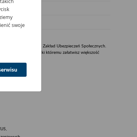
takich
cisk
dziemy
ienić swoje
US
sług świadczonych przez Zakład Ubezpieczeń Społecznych.
jest portal eZUS, dzięki któremu załatwisz większość
serwisu
ZUS,
zeniowych,