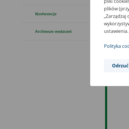
pliki cooki
Ro
plików (prz
Konferencje
„Zarządzaj 
Ob
wykorzystyw
ustawienia.
Archiwum wydarzeń
Op
Polityka co
Odrzuć