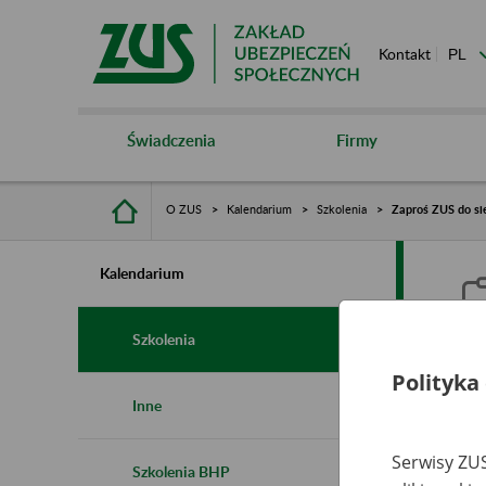
Kontakt
Świadczenia
Firmy
O ZUS
Kalendarium
Szkolenia
Zaproś ZUS do sie
Kalendarium
Szkolenia
Polityka
Z
Inne
s
Serwisy ZUS
Szkolenia BHP