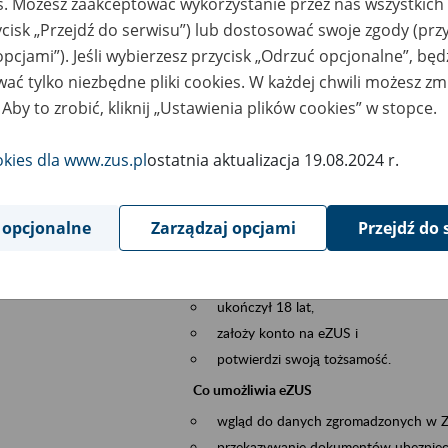
es. Możesz zaakceptować wykorzystanie przez nas wszystkich 
dzaj wydarzenia
Szkolenia
ycisk „Przejdź do serwisu”) lub dostosować swoje zgody (przy
opcjami”). Jeśli wybierzesz przycisk „Odrzuć opcjonalne”, bę
szar merytoryczny
obsługa klientów
ać tylko niezbędne pliki cookies. W każdej chwili możesz zm
 Aby to zrobić, kliknij „Ustawienia plików cookies” w stopce.
is wydarzenia
Platforma Usług Elektronicznych ZUS eZ
to narzędzie, które ułatwia dostęp do u
okies dla www.zus.pl
ostatnia aktualizacja 19.08.2024 r.
Jednym z jego najważniejszych elementów 
spraw przez Internet.
 opcjonalne
Zarządzaj opcjami
Przejdź do 
Kto może skorzystać z eZUS
Każdy klient, który:
ukończył 18 lat,
założy konto na eZUS i
potwierdzi swoją tożsamość.
Co umożliwia eZUS
wgląd do danych zgromadzonych w 
przekazywanie dokumentów ubezpiec