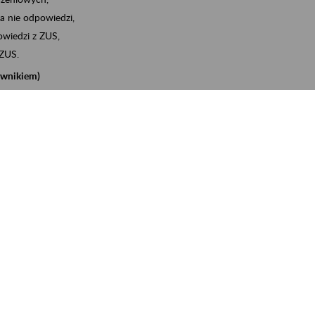
a nie odpowiedzi,
wiedzi z ZUS,
 ZUS.
cownikiem)
e na koncie w ZUS,
onta ubezpieczonego,
nych zwolnieniach lekarskich - e-ZLA
iębiorcą)
, za pomocą której m.in. zgłosisz pracownika do
 dokumenty rozliczeniowe z wykorzystaniem danych z bazy
iadczenia o niezaleganiu i odebrać go na eZUS,
swoich pracowników - e-ZLA
11A, czyli informacji o dochodach uzyskanych od ZUS lub
o obliczenia podatku przez ZUS,