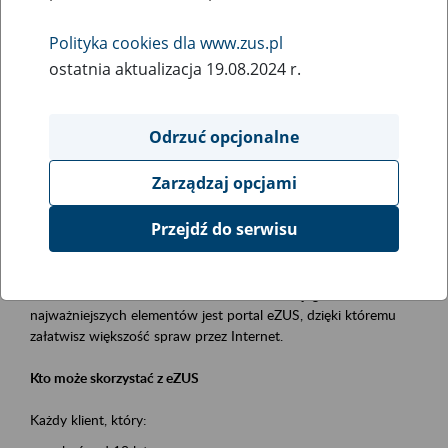
Polityka cookies dla www.zus.pl
Rodzaj wydarzenia
ostatnia aktualizacja 19.08.2024 r.
Szkolenia
Obszar merytoryczny
Odrzuć opcjonalne
obsługa klientów
Zarządzaj opcjami
Opis wydarzenia
Przejdź do serwisu
Platforma Usług Elektronicznych ZUS eZUS
to narzędzie, które ułatwia dostęp do usług świadczonych przez
Zakład Ubezpieczeń Społecznych. Jednym z jego
najważniejszych elementów jest portal eZUS, dzięki któremu
załatwisz większość spraw przez Internet.
Kto może skorzystać z eZUS
Każdy klient, który: