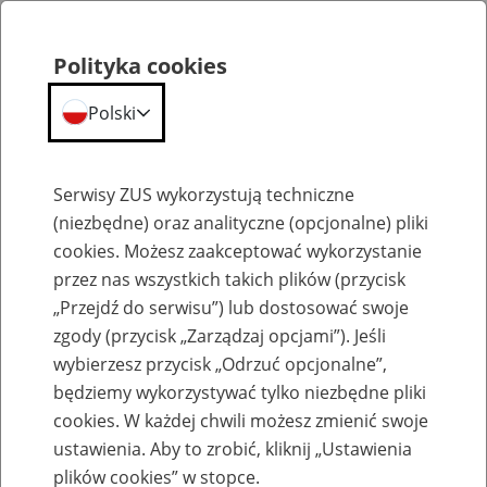
Polityka cookies
Polski
Menu
Szukaj
Serwisy ZUS wykorzystują techniczne
(niezbędne) oraz analityczne (opcjonalne) pliki
cookies. Możesz zaakceptować wykorzystanie
Szkolenia
przez nas wszystkich takich plików (przycisk
„Przejdź do serwisu”) lub dostosować swoje
zgody (przycisk „Zarządzaj opcjami”). Jeśli
wybierzesz przycisk „Odrzuć opcjonalne”,
będziemy wykorzystywać tylko niezbędne pliki
cookies. W każdej chwili możesz zmienić swoje
Zaproś ZUS do siebie - zakładanie profili
ustawienia. Aby to zrobić, kliknij „Ustawienia
eZUS w siedzibie Twojej firmy
plików cookies” w stopce.