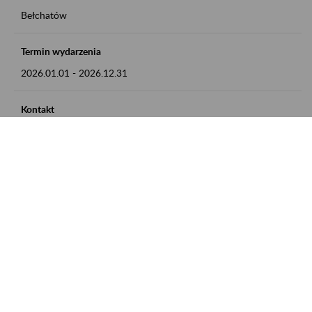
Bełchatów
Termin wydarzenia
2026.01.01
-
2026.12.31
Kontakt
zgłoszenia przyjmujemy w godz. 8:00 - 15:00, pod numerem
telefonu: 44 635 62 54
Zobacz także
Zaproś ZUS do siebie: Aktywni 50+