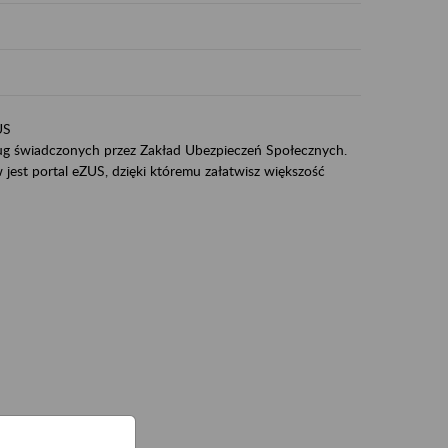
US
sług świadczonych przez Zakład Ubezpieczeń Społecznych.
jest portal eZUS, dzięki któremu załatwisz większość
ZUS,
zeniowych,