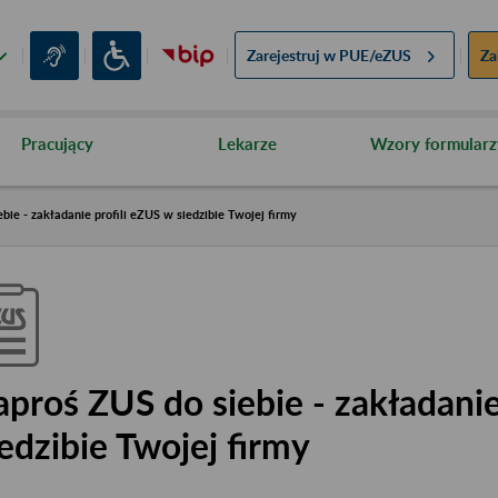
Zarejestruj w
PUE/eZUS
Za
Pracujący
Lekarze
Wzory formularz
bie - zakładanie profili eZUS w siedzibie Twojej firmy
aproś ZUS do siebie - zakładanie
iedzibie Twojej firmy