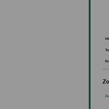
Mi
Te
Ko
Zo
Za