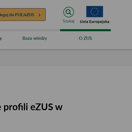
loguj do
PUE/eZUS
Szukaj
y
Baza wiedzy
O ZUS
 profili eZUS w