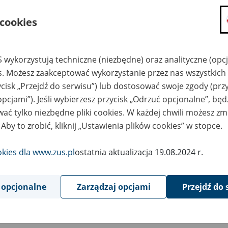
składanie wniosków i otrzymywanie n
 cookies
zadawanie pytań i otrzymywanie odpo
umawianie się na wizyty w jednostce
Jeśli jesteś osobą ubezpieczoną (np. pra
 wykorzystują techniczne (niezbędne) oraz analityczne (opc
możesz sprawdzić swoje dane zapisan
es. Możesz zaakceptować wykorzystanie przez nas wszystkich 
masz dostęp do informacji o stanie k
ycisk „Przejdź do serwisu”) lub dostosować swoje zgody (przy
masz dostęp do informacji o wystawio
opcjami”). Jeśli wybierzesz przycisk „Odrzuć opcjonalne”, bę
ać tylko niezbędne pliki cookies. W każdej chwili możesz zm
Jeśli jesteś płatnikiem składek (np. przeds
 Aby to zrobić, kliknij „Ustawienia plików cookies” w stopce.
możesz skorzystać z aplikacji ePłatnik
ubezpieczeń, wypełnisz i przekażesz
ZUS,
okies dla www.zus.pl
ostatnia aktualizacja 19.08.2024 r.
możesz złożyć wniosek o wydanie zaśw
masz dostęp do zwolnień lekarskich 
 opcjonalne
Zarządzaj opcjami
Przejdź do 
Jeśli jesteś świadczeniobiorcą
masz dostęp m.in. do formularza PIT 
do formularza PIT 40A, czyli roczneg