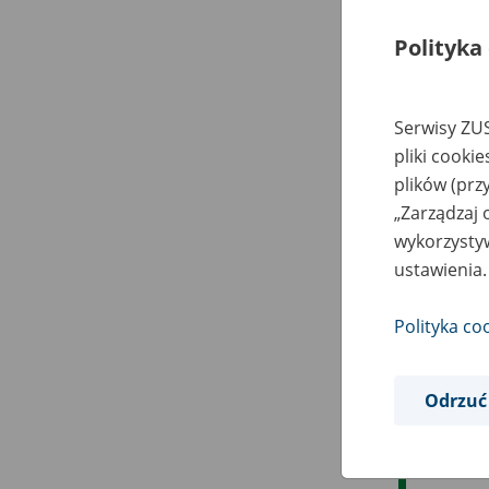
Polityka
Serwisy ZUS
pliki cooki
plików (prz
„Zarządzaj 
wykorzystyw
ustawienia.
Polityka co
Odrzuć