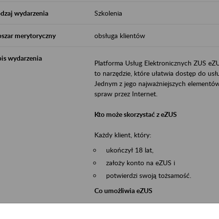
dzaj wydarzenia
Szkolenia
szar merytoryczny
obsługa klientów
is wydarzenia
Platforma Usług Elektronicznych ZUS eZ
to narzędzie, które ułatwia dostęp do u
Jednym z jego najważniejszych elementów 
spraw przez Internet.
Kto może skorzystać z eZUS
Każdy klient, który:
ukończył 18 lat,
założy konto na eZUS i
potwierdzi swoją tożsamość.
Co umożliwia eZUS
wgląd do danych zgromadzonych w 
przekazywanie dokumentów ubezpiec