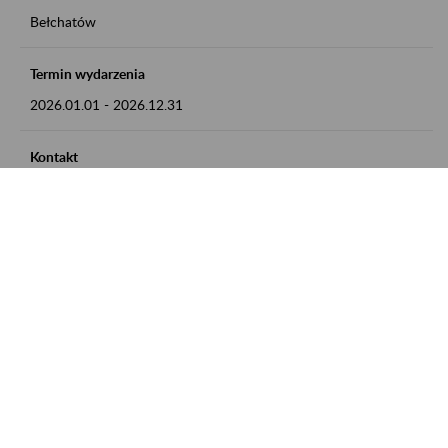
Bełchatów
Termin wydarzenia
2026.01.01
-
2026.12.31
Kontakt
zgłoszenia przyjmujemy w godz. 8:00 - 15:00, pod numerem
telefonu: 44 635 62 54
Zobacz także
Zaproś ZUS do siebie: Aktywni 50+