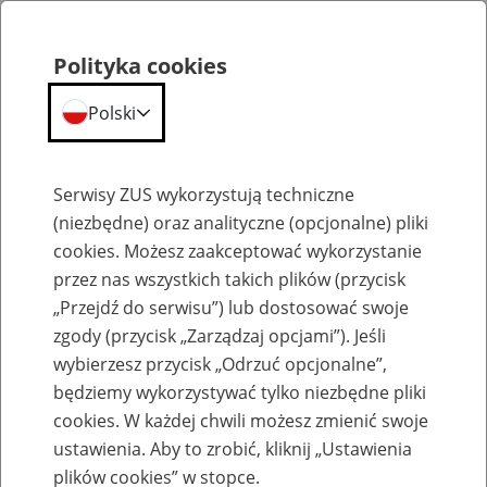
Polityka cookies
Polski
Menu
Szukaj
Serwisy ZUS wykorzystują techniczne
(niezbędne) oraz analityczne (opcjonalne) pliki
cookies. Możesz zaakceptować wykorzystanie
Szkolenia
przez nas wszystkich takich plików (przycisk
„Przejdź do serwisu”) lub dostosować swoje
zgody (przycisk „Zarządzaj opcjami”). Jeśli
wybierzesz przycisk „Odrzuć opcjonalne”,
będziemy wykorzystywać tylko niezbędne pliki
cookies. W każdej chwili możesz zmienić swoje
Zaproś ZUS do siebie - zakładanie profili
ustawienia. Aby to zrobić, kliknij „Ustawienia
eZUS w siedzibie Twojej firmy
plików cookies” w stopce.