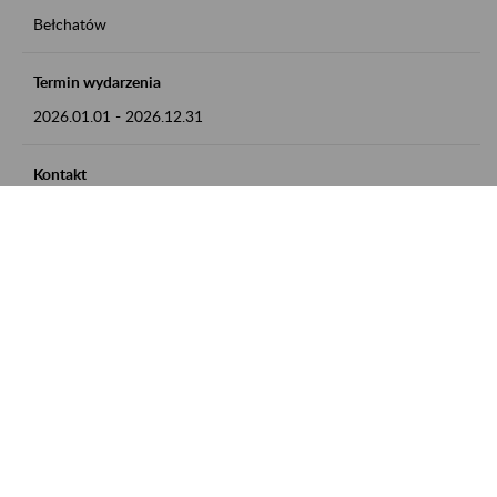
Bełchatów
Termin wydarzenia
2026.01.01
-
2026.12.31
Kontakt
zgłoszenia przyjmujemy w godz. 8:00 - 15:00, pod numerem
telefonu: 44 635 62 54
Zobacz także
Zaproś ZUS do siebie: Aktywni 50+