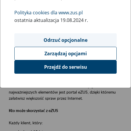
Polityka cookies dla www.zus.pl
Rodzaj wydarzenia
ostatnia aktualizacja 19.08.2024 r.
Szkolenia
Obszar merytoryczny
Odrzuć opcjonalne
obsługa klientów
Zarządzaj opcjami
Opis wydarzenia
Przejdź do serwisu
Platforma Usług Elektronicznych ZUS eZUS
to narzędzie, które ułatwia dostęp do usług świadczonych przez
Zakład Ubezpieczeń Społecznych. Jednym z jego
najważniejszych elementów jest portal eZUS, dzięki któremu
załatwisz większość spraw przez Internet.
Kto może skorzystać z eZUS
Każdy klient, który: