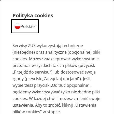
Polityka cookies
Polski
Menu
Szukaj
Serwisy ZUS wykorzystują techniczne
(niezbędne) oraz analityczne (opcjonalne) pliki
cookies. Możesz zaakceptować wykorzystanie
Szkolenia
przez nas wszystkich takich plików (przycisk
„Przejdź do serwisu”) lub dostosować swoje
zgody (przycisk „Zarządzaj opcjami”). Jeśli
wybierzesz przycisk „Odrzuć opcjonalne”,
będziemy wykorzystywać tylko niezbędne pliki
cookies. W każdej chwili możesz zmienić swoje
Zaproś ZUS do siebie - zakładanie profili
ustawienia. Aby to zrobić, kliknij „Ustawienia
eZUS w siedzibie Twojej firmy
plików cookies” w stopce.