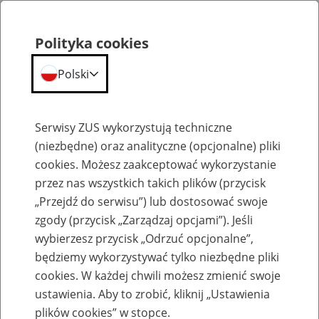
Polityka cookies
Polski
Menu
Szukaj
Serwisy ZUS wykorzystują techniczne
(niezbędne) oraz analityczne (opcjonalne) pliki
cookies. Możesz zaakceptować wykorzystanie
Szkolenia
przez nas wszystkich takich plików (przycisk
„Przejdź do serwisu”) lub dostosować swoje
zgody (przycisk „Zarządzaj opcjami”). Jeśli
wybierzesz przycisk „Odrzuć opcjonalne”,
będziemy wykorzystywać tylko niezbędne pliki
cookies. W każdej chwili możesz zmienić swoje
Zaproś ZUS do siebie - zakładanie profili
ustawienia. Aby to zrobić, kliknij „Ustawienia
eZUS w siedzibie Twojej firmy
plików cookies” w stopce.