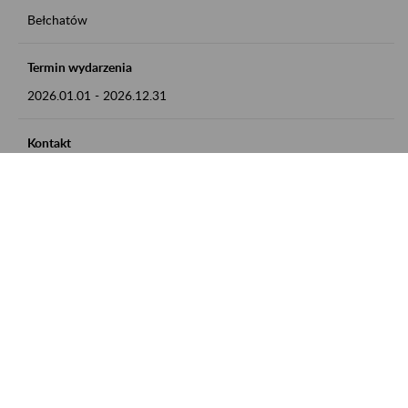
Bełchatów
Termin wydarzenia
2026.01.01
-
2026.12.31
Kontakt
zgłoszenia przyjmujemy w godz. 8:00 - 15:00, pod numerem
telefonu: 44 635 62 54
Zobacz także
Zaproś ZUS do siebie: Aktywni 50+