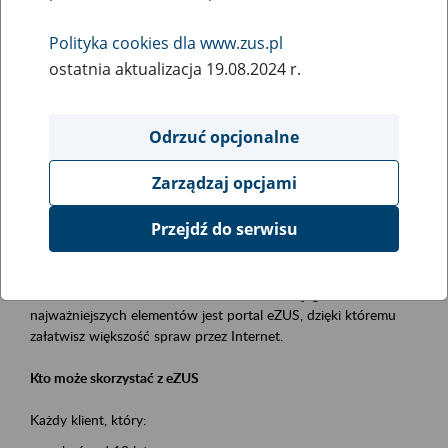
Polityka cookies dla www.zus.pl
Rodzaj wydarzenia
ostatnia aktualizacja 19.08.2024 r.
Szkolenia
Obszar merytoryczny
Odrzuć opcjonalne
obsługa klientów
Zarządzaj opcjami
Opis wydarzenia
Przejdź do serwisu
Platforma Usług Elektronicznych ZUS eZUS
to narzędzie, które ułatwia dostęp do usług świadczonych przez
Zakład Ubezpieczeń Społecznych. Jednym z jego
najważniejszych elementów jest portal eZUS, dzięki któremu
załatwisz większość spraw przez Internet.
Kto może skorzystać z eZUS
Każdy klient, który: