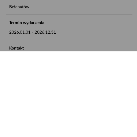
Bełchatów
Termin wydarzenia
2026.01.01
-
2026.12.31
Kontakt
zgłoszenia przyjmujemy w godz. 8:00 - 15:00, pod numerem
telefonu: 44 635 62 54
Zobacz także
Zaproś ZUS do siebie: Aktywni 50+