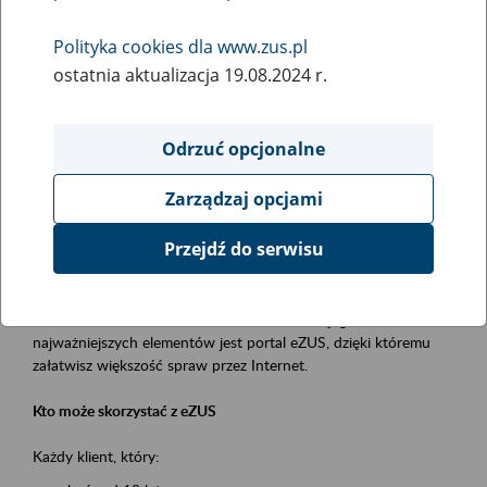
Polityka cookies dla www.zus.pl
Rodzaj wydarzenia
ostatnia aktualizacja 19.08.2024 r.
Szkolenia
Obszar merytoryczny
Odrzuć opcjonalne
obsługa klientów
Zarządzaj opcjami
Opis wydarzenia
Przejdź do serwisu
Platforma Usług Elektronicznych ZUS eZUS
to narzędzie, które ułatwia dostęp do usług świadczonych przez
Zakład Ubezpieczeń Społecznych. Jednym z jego
najważniejszych elementów jest portal eZUS, dzięki któremu
załatwisz większość spraw przez Internet.
Kto może skorzystać z eZUS
Każdy klient, który: