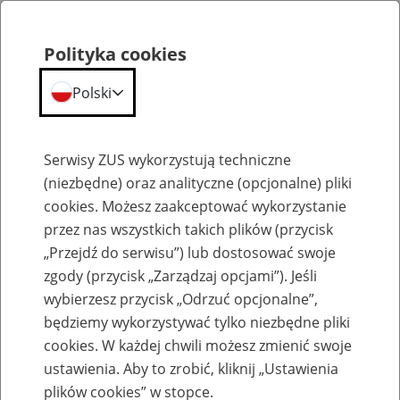
Polityka cookies
Polski
Menu
Szukaj
Serwisy ZUS wykorzystują techniczne
(niezbędne) oraz analityczne (opcjonalne) pliki
cookies. Możesz zaakceptować wykorzystanie
Szkolenia
przez nas wszystkich takich plików (przycisk
„Przejdź do serwisu”) lub dostosować swoje
zgody (przycisk „Zarządzaj opcjami”). Jeśli
wybierzesz przycisk „Odrzuć opcjonalne”,
będziemy wykorzystywać tylko niezbędne pliki
cookies. W każdej chwili możesz zmienić swoje
Zaproś ZUS do siebie - zakładanie profili
ustawienia. Aby to zrobić, kliknij „Ustawienia
eZUS w siedzibie Twojej firmy
plików cookies” w stopce.