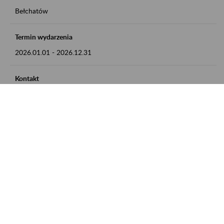
Bełchatów
Termin wydarzenia
2026.01.01
-
2026.12.31
Kontakt
zgłoszenia przyjmujemy w godz. 8:00 - 15:00, pod numerem
telefonu: 44 635 62 54
Zobacz także
Zaproś ZUS do siebie: Aktywni 50+