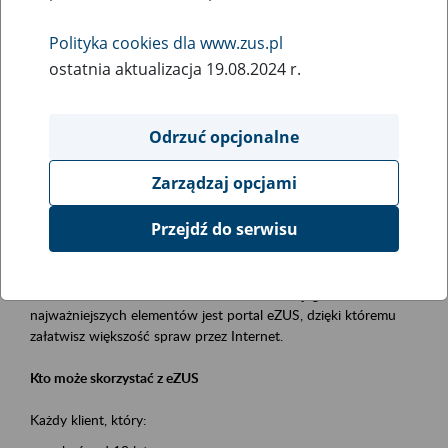
Polityka cookies dla www.zus.pl
Rodzaj wydarzenia
ostatnia aktualizacja 19.08.2024 r.
Szkolenia
Obszar merytoryczny
Odrzuć opcjonalne
obsługa klientów
Zarządzaj opcjami
Opis wydarzenia
Przejdź do serwisu
Platforma Usług Elektronicznych ZUS eZUS
to narzędzie, które ułatwia dostęp do usług świadczonych przez
Zakład Ubezpieczeń Społecznych. Jednym z jego
najważniejszych elementów jest portal eZUS, dzięki któremu
załatwisz większość spraw przez Internet.
Kto może skorzystać z eZUS
Każdy klient, który: