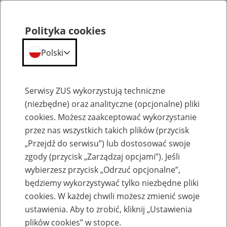
Polityka cookies
Polski
Menu
Szukaj
Serwisy ZUS wykorzystują techniczne
(niezbędne) oraz analityczne (opcjonalne) pliki
cookies. Możesz zaakceptować wykorzystanie
Szkolenia
przez nas wszystkich takich plików (przycisk
„Przejdź do serwisu”) lub dostosować swoje
zgody (przycisk „Zarządzaj opcjami”). Jeśli
wybierzesz przycisk „Odrzuć opcjonalne”,
będziemy wykorzystywać tylko niezbędne pliki
cookies. W każdej chwili możesz zmienić swoje
Zaproś ZUS do siebie - zakładanie profili
ustawienia. Aby to zrobić, kliknij „Ustawienia
eZUS w siedzibie Twojej firmy
plików cookies” w stopce.