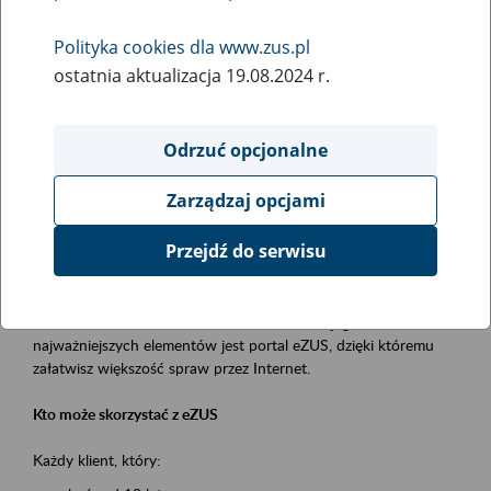
Polityka cookies dla www.zus.pl
Rodzaj wydarzenia
ostatnia aktualizacja 19.08.2024 r.
Szkolenia
Obszar merytoryczny
Odrzuć opcjonalne
obsługa klientów
Zarządzaj opcjami
Opis wydarzenia
Przejdź do serwisu
Platforma Usług Elektronicznych ZUS eZUS
to narzędzie, które ułatwia dostęp do usług świadczonych przez
Zakład Ubezpieczeń Społecznych. Jednym z jego
najważniejszych elementów jest portal eZUS, dzięki któremu
załatwisz większość spraw przez Internet.
Kto może skorzystać z eZUS
Każdy klient, który: