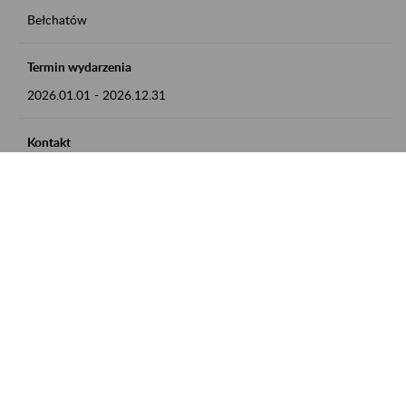
Bełchatów
Termin wydarzenia
2026.01.01
-
2026.12.31
Kontakt
zgłoszenia przyjmujemy w godz. 8:00 - 15:00, pod numerem
telefonu: 44 635 62 54
Zobacz także
Zaproś ZUS do siebie: Aktywni 50+