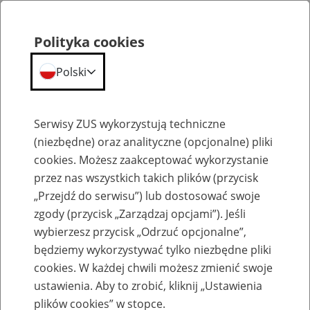
Polityka cookies
Polski
Menu
Szukaj
Serwisy ZUS wykorzystują techniczne
(niezbędne) oraz analityczne (opcjonalne) pliki
cookies. Możesz zaakceptować wykorzystanie
Szkolenia
przez nas wszystkich takich plików (przycisk
„Przejdź do serwisu”) lub dostosować swoje
zgody (przycisk „Zarządzaj opcjami”). Jeśli
wybierzesz przycisk „Odrzuć opcjonalne”,
będziemy wykorzystywać tylko niezbędne pliki
cookies. W każdej chwili możesz zmienić swoje
Zaproś ZUS do siebie - zakładanie profili
ustawienia. Aby to zrobić, kliknij „Ustawienia
eZUS w siedzibie Twojej firmy
plików cookies” w stopce.