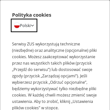
Polityka cookies
Polski
Menu
Szukaj
Serwisy ZUS wykorzystują techniczne
(niezbędne) oraz analityczne (opcjonalne) pliki
cookies. Możesz zaakceptować wykorzystanie
Szkolenia
przez nas wszystkich takich plików (przycisk
„Przejdź do serwisu”) lub dostosować swoje
zgody (przycisk „Zarządzaj opcjami”). Jeśli
wybierzesz przycisk „Odrzuć opcjonalne”,
będziemy wykorzystywać tylko niezbędne pliki
cookies. W każdej chwili możesz zmienić swoje
Zaproś ZUS do siebie - zakładanie profili
ustawienia. Aby to zrobić, kliknij „Ustawienia
eZUS w siedzibie Twojej firmy
plików cookies” w stopce.