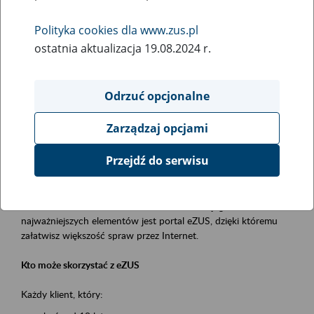
Polityka cookies dla www.zus.pl
Rodzaj wydarzenia
ostatnia aktualizacja 19.08.2024 r.
Szkolenia
Obszar merytoryczny
Odrzuć opcjonalne
obsługa klientów
Zarządzaj opcjami
Opis wydarzenia
Przejdź do serwisu
Platforma Usług Elektronicznych ZUS eZUS
to narzędzie, które ułatwia dostęp do usług świadczonych przez
Zakład Ubezpieczeń Społecznych. Jednym z jego
najważniejszych elementów jest portal eZUS, dzięki któremu
załatwisz większość spraw przez Internet.
Kto może skorzystać z eZUS
Każdy klient, który: