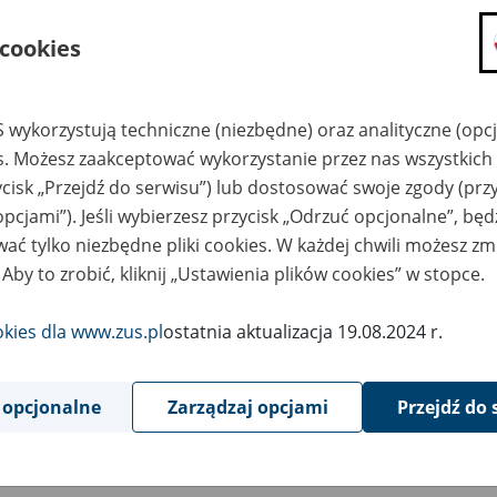
składanie wniosków i otrzymywanie n
 cookies
zadawanie pytań i otrzymywanie odpo
umawianie się na wizyty w jednostce
Jeśli jesteś osobą ubezpieczoną (np. pra
 wykorzystują techniczne (niezbędne) oraz analityczne (opc
możesz sprawdzić swoje dane zapisan
es. Możesz zaakceptować wykorzystanie przez nas wszystkich 
masz dostęp do informacji o stanie k
ycisk „Przejdź do serwisu”) lub dostosować swoje zgody (przy
masz dostęp do informacji o wystawio
opcjami”). Jeśli wybierzesz przycisk „Odrzuć opcjonalne”, bę
ać tylko niezbędne pliki cookies. W każdej chwili możesz zm
Jeśli jesteś płatnikiem składek (np. przeds
 Aby to zrobić, kliknij „Ustawienia plików cookies” w stopce.
możesz skorzystać z aplikacji ePłatnik
ubezpieczeń, wypełnisz i przekażesz
ZUS,
okies dla www.zus.pl
ostatnia aktualizacja 19.08.2024 r.
możesz złożyć wniosek o wydanie zaśw
masz dostęp do zwolnień lekarskich 
 opcjonalne
Zarządzaj opcjami
Przejdź do 
Jeśli jesteś świadczeniobiorcą
masz dostęp m.in. do formularza PIT 
do formularza PIT 40A, czyli roczneg