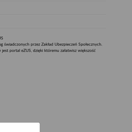
US
sług świadczonych przez Zakład Ubezpieczeń Społecznych.
jest portal eZUS, dzięki któremu załatwisz większość
ZUS,
zeniowych,