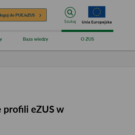
loguj do
PUE/eZUS
Szukaj
y
Baza wiedzy
O ZUS
 profili eZUS w