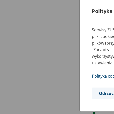
Polityka
Serwisy ZUS
pliki cooki
plików (prz
„Zarządzaj 
wykorzystyw
ustawienia.
Polityka co
Odrzuć