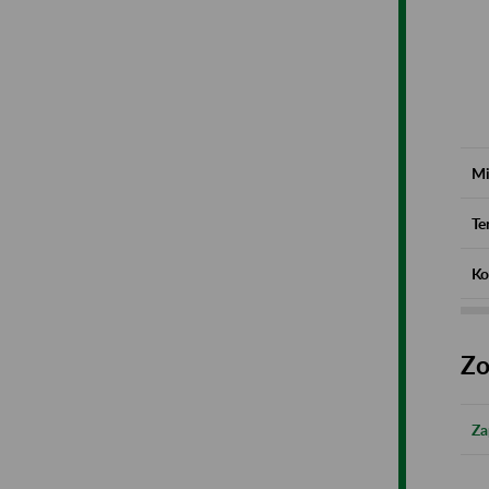
Mi
Te
Ko
Zo
Za