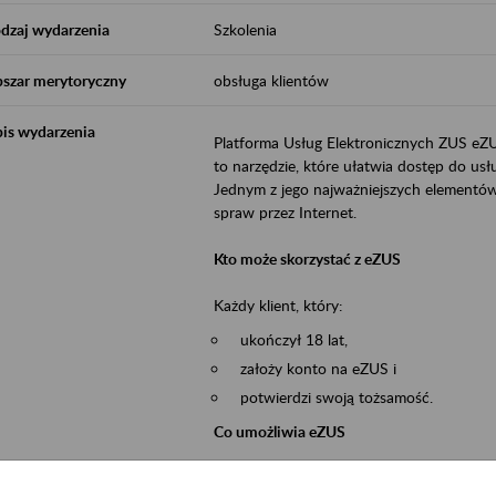
dzaj wydarzenia
Szkolenia
szar merytoryczny
obsługa klientów
is wydarzenia
Platforma Usług Elektronicznych ZUS eZ
to narzędzie, które ułatwia dostęp do u
Jednym z jego najważniejszych elementów 
spraw przez Internet.
Kto może skorzystać z eZUS
Każdy klient, który:
ukończył 18 lat,
założy konto na eZUS i
potwierdzi swoją tożsamość.
Co umożliwia eZUS
wgląd do danych zgromadzonych w 
przekazywanie dokumentów ubezpiec