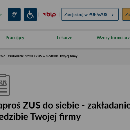
Zarejestruj w
PUE/eZUS
Za
Pracujący
Lekarze
Wzory formularz
bie - zakładanie profili eZUS w siedzibie Twojej firmy
aproś ZUS do siebie - zakładanie
iedzibie Twojej firmy