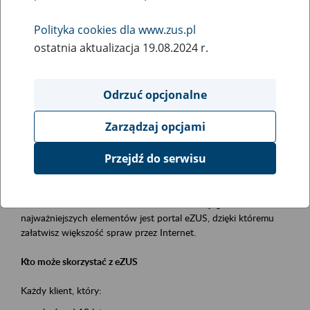
Polityka cookies dla www.zus.pl
Rodzaj wydarzenia
ostatnia aktualizacja 19.08.2024 r.
Szkolenia
Obszar merytoryczny
Odrzuć opcjonalne
obsługa klientów
Zarządzaj opcjami
Opis wydarzenia
Przejdź do serwisu
Platforma Usług Elektronicznych ZUS eZUS
to narzędzie, które ułatwia dostęp do usług świadczonych przez
Zakład Ubezpieczeń Społecznych. Jednym z jego
najważniejszych elementów jest portal eZUS, dzięki któremu
załatwisz większość spraw przez Internet.
Kto może skorzystać z eZUS
Każdy klient, który: