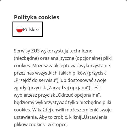
Polityka cookies
Polski
Menu
Szukaj
Serwisy ZUS wykorzystują techniczne
(niezbędne) oraz analityczne (opcjonalne) pliki
cookies. Możesz zaakceptować wykorzystanie
Szkolenia
przez nas wszystkich takich plików (przycisk
„Przejdź do serwisu”) lub dostosować swoje
zgody (przycisk „Zarządzaj opcjami”). Jeśli
wybierzesz przycisk „Odrzuć opcjonalne”,
będziemy wykorzystywać tylko niezbędne pliki
cookies. W każdej chwili możesz zmienić swoje
Zaproś ZUS do siebie - zakładanie profili
ustawienia. Aby to zrobić, kliknij „Ustawienia
eZUS w siedzibie Twojej firmy
plików cookies” w stopce.