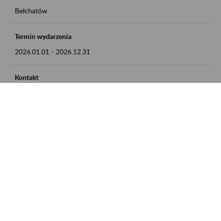
Bełchatów
Termin wydarzenia
2026.01.01
-
2026.12.31
Kontakt
zgłoszenia przyjmujemy w godz. 8:00 - 15:00, pod numerem
telefonu: 44 635 62 54
Zobacz także
Zaproś ZUS do siebie: Aktywni 50+