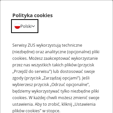
Polityka cookies
Polski
Menu
Szukaj
Serwisy ZUS wykorzystują techniczne
(niezbędne) oraz analityczne (opcjonalne) pliki
cookies. Możesz zaakceptować wykorzystanie
Szkolenia
przez nas wszystkich takich plików (przycisk
„Przejdź do serwisu”) lub dostosować swoje
zgody (przycisk „Zarządzaj opcjami”). Jeśli
wybierzesz przycisk „Odrzuć opcjonalne”,
będziemy wykorzystywać tylko niezbędne pliki
cookies. W każdej chwili możesz zmienić swoje
Zaproś ZUS do siebie - zakładanie profili
ustawienia. Aby to zrobić, kliknij „Ustawienia
eZUS w siedzibie Twojej firmy
plików cookies” w stopce.