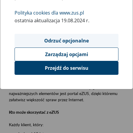
Polityka cookies dla www.zus.pl
Rodzaj wydarzenia
ostatnia aktualizacja 19.08.2024 r.
Szkolenia
Obszar merytoryczny
Odrzuć opcjonalne
obsługa klientów
Zarządzaj opcjami
Opis wydarzenia
Przejdź do serwisu
Platforma Usług Elektronicznych ZUS eZUS
to narzędzie, które ułatwia dostęp do usług świadczonych przez
Zakład Ubezpieczeń Społecznych. Jednym z jego
najważniejszych elementów jest portal eZUS, dzięki któremu
załatwisz większość spraw przez Internet.
Kto może skorzystać z eZUS
Każdy klient, który: