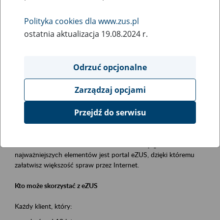
Polityka cookies dla www.zus.pl
Rodzaj wydarzenia
ostatnia aktualizacja 19.08.2024 r.
Szkolenia
Obszar merytoryczny
Odrzuć opcjonalne
obsługa klientów
Zarządzaj opcjami
Opis wydarzenia
Przejdź do serwisu
Platforma Usług Elektronicznych ZUS eZUS
to narzędzie, które ułatwia dostęp do usług świadczonych przez
Zakład Ubezpieczeń Społecznych. Jednym z jego
najważniejszych elementów jest portal eZUS, dzięki któremu
załatwisz większość spraw przez Internet.
Kto może skorzystać z eZUS
Każdy klient, który: