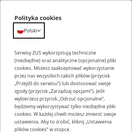
Polityka cookies
Polski
Menu
Szukaj
Serwisy ZUS wykorzystują techniczne
(niezbędne) oraz analityczne (opcjonalne) pliki
cookies. Możesz zaakceptować wykorzystanie
Szkolenia
przez nas wszystkich takich plików (przycisk
„Przejdź do serwisu”) lub dostosować swoje
zgody (przycisk „Zarządzaj opcjami”). Jeśli
wybierzesz przycisk „Odrzuć opcjonalne”,
będziemy wykorzystywać tylko niezbędne pliki
cookies. W każdej chwili możesz zmienić swoje
Zaproś ZUS do siebie - zakładanie profili
ustawienia. Aby to zrobić, kliknij „Ustawienia
eZUS w siedzibie Twojej firmy
plików cookies” w stopce.