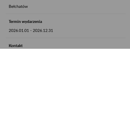
Bełchatów
Termin wydarzenia
2026.01.01
-
2026.12.31
Kontakt
zgłoszenia przyjmujemy w godz. 8:00 - 15:00, pod numerem
telefonu: 44 635 62 54
Zobacz także
Zaproś ZUS do siebie: Aktywni 50+