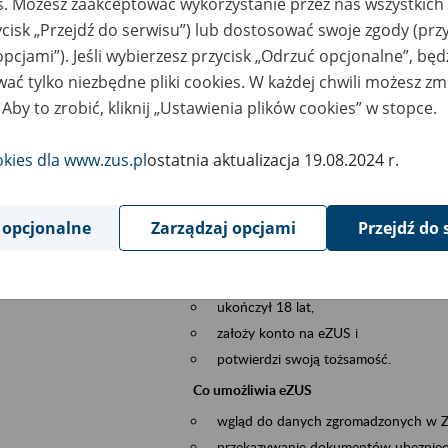
es. Możesz zaakceptować wykorzystanie przez nas wszystkich 
dzaj wydarzenia
Szkolenia
ycisk „Przejdź do serwisu”) lub dostosować swoje zgody (przy
opcjami”). Jeśli wybierzesz przycisk „Odrzuć opcjonalne”, bę
szar merytoryczny
obsługa klientów
ać tylko niezbędne pliki cookies. W każdej chwili możesz zm
 Aby to zrobić, kliknij „Ustawienia plików cookies” w stopce.
is wydarzenia
Platforma Usług Elektronicznych ZUS eZ
to narzędzie, które ułatwia dostęp do u
okies dla www.zus.pl
ostatnia aktualizacja 19.08.2024 r.
Jednym z jego najważniejszych elementów 
spraw przez Internet.
 opcjonalne
Zarządzaj opcjami
Przejdź do 
Kto może skorzystać z eZUS
Każdy klient, który:
ukończył 18 lat,
założy konto na eZUS i
potwierdzi swoją tożsamość.
Co umożliwia eZUS
wgląd do danych zgromadzonych w 
przekazywanie dokumentów ubezpiec