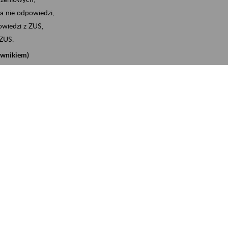
a nie odpowiedzi,
wiedzi z ZUS,
 ZUS.
cownikiem)
e na koncie w ZUS,
onta ubezpieczonego,
nych zwolnieniach lekarskich - e-ZLA
iębiorcą)
, za pomocą której m.in. zgłosisz pracownika do
 dokumenty rozliczeniowe z wykorzystaniem danych z bazy
iadczenia o niezaleganiu i odebrać go na eZUS,
swoich pracowników - e-ZLA
11A, czyli informacji o dochodach uzyskanych od ZUS lub
o obliczenia podatku przez ZUS,