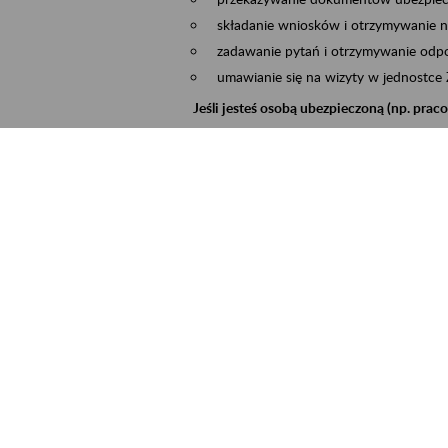
składanie wniosków i otrzymywanie n
zadawanie pytań i otrzymywanie odpo
umawianie się na wizyty w jednostce
Jeśli jesteś osobą ubezpieczoną (np. pra
możesz sprawdzić swoje dane zapisan
masz dostęp do informacji o stanie k
masz dostęp do informacji o wystawio
Jeśli jesteś płatnikiem składek (np. przeds
możesz skorzystać z aplikacji ePłatnik
ubezpieczeń, wypełnisz i przekażesz
ZUS,
możesz złożyć wniosek o wydanie zaśw
masz dostęp do zwolnień lekarskich 
Jeśli jesteś świadczeniobiorcą
masz dostęp m.in. do formularza PIT 
do formularza PIT 40A, czyli roczneg