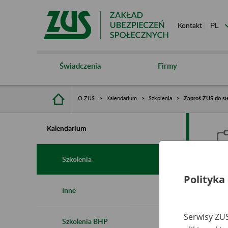
Kontakt
Świadczenia
Firmy
O ZUS
Kalendarium
Szkolenia
Zaproś ZUS do sie
Kalendarium
Szkolenia
Polityka
Z
Inne
s
Serwisy ZUS
Szkolenia BHP