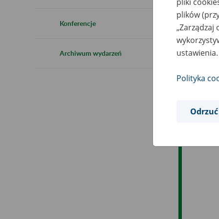
pliki cooki
Ro
plików (prz
Konferencje
„Zarządzaj 
Ob
wykorzystyw
ustawienia.
Archiwum wydarzeń
Op
Polityka co
Odrzuć