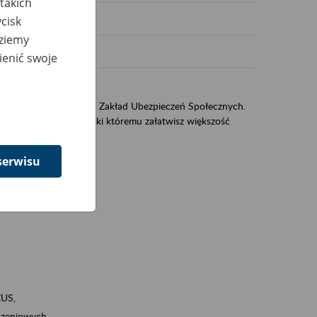
takich
cisk
dziemy
ienić swoje
US
sług świadczonych przez Zakład Ubezpieczeń Społecznych.
jest portal eZUS, dzięki któremu załatwisz większość
serwisu
ZUS,
zeniowych,