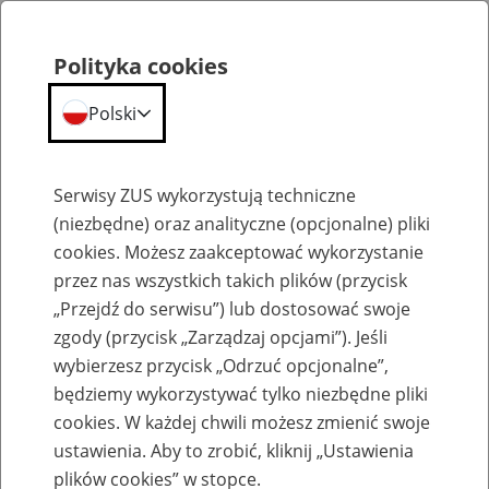
Polityka cookies
Polski
Menu
Szukaj
Serwisy ZUS wykorzystują techniczne
(niezbędne) oraz analityczne (opcjonalne) pliki
cookies. Możesz zaakceptować wykorzystanie
Szkolenia
przez nas wszystkich takich plików (przycisk
„Przejdź do serwisu”) lub dostosować swoje
zgody (przycisk „Zarządzaj opcjami”). Jeśli
wybierzesz przycisk „Odrzuć opcjonalne”,
będziemy wykorzystywać tylko niezbędne pliki
cookies. W każdej chwili możesz zmienić swoje
Zaproś ZUS do siebie - zakładanie profili
ustawienia. Aby to zrobić, kliknij „Ustawienia
eZUS w siedzibie Twojej firmy
plików cookies” w stopce.