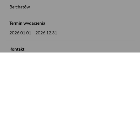
Bełchatów
Termin wydarzenia
2026.01.01
-
2026.12.31
Kontakt
zgłoszenia przyjmujemy w godz. 8:00 - 15:00, pod numerem
telefonu: 44 635 62 54
Zobacz także
Zaproś ZUS do siebie: Aktywni 50+