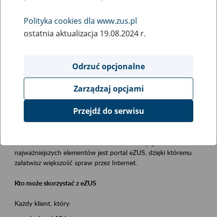
Polityka cookies dla www.zus.pl
Rodzaj wydarzenia
ostatnia aktualizacja 19.08.2024 r.
Szkolenia
Obszar merytoryczny
Odrzuć opcjonalne
obsługa klientów
Zarządzaj opcjami
Opis wydarzenia
Przejdź do serwisu
Platforma Usług Elektronicznych ZUS eZUS
to narzędzie, które ułatwia dostęp do usług świadczonych przez
Zakład Ubezpieczeń Społecznych. Jednym z jego
najważniejszych elementów jest portal eZUS, dzięki któremu
załatwisz większość spraw przez Internet.
Kto może skorzystać z eZUS
Każdy klient, który: