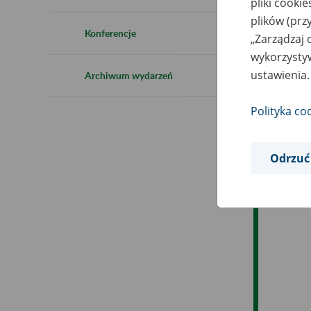
pliki cooki
Ro
plików (prz
Konferencje
„Zarządzaj 
Ob
wykorzystyw
ustawienia.
Archiwum wydarzeń
Op
Polityka co
Odrzuć