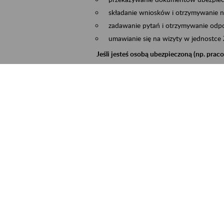
składanie wniosków i otrzymywanie n
zadawanie pytań i otrzymywanie odpo
umawianie się na wizyty w jednostce
Jeśli jesteś osobą ubezpieczoną (np. pra
możesz sprawdzić swoje dane zapisan
masz dostęp do informacji o stanie k
masz dostęp do informacji o wystawio
Jeśli jesteś płatnikiem składek (np. przeds
możesz skorzystać z aplikacji ePłatnik
ubezpieczeń, wypełnisz i przekażesz
ZUS,
możesz złożyć wniosek o wydanie zaśw
masz dostęp do zwolnień lekarskich 
Jeśli jesteś świadczeniobiorcą
masz dostęp m.in. do formularza PIT 
do formularza PIT 40A, czyli roczneg