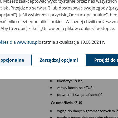
es. Możesz zaakceptować wykorzystanie przez nas wszystkich 
dzaj wydarzenia
Szkolenia
ycisk „Przejdź do serwisu”) lub dostosować swoje zgody (przy
opcjami”). Jeśli wybierzesz przycisk „Odrzuć opcjonalne”, bę
szar merytoryczny
obsługa klientów
ać tylko niezbędne pliki cookies. W każdej chwili możesz zm
 Aby to zrobić, kliknij „Ustawienia plików cookies” w stopce.
is wydarzenia
Platforma Usług Elektronicznych ZUS eZ
to narzędzie, które ułatwia dostęp do u
okies dla www.zus.pl
ostatnia aktualizacja 19.08.2024 r.
Jednym z jego najważniejszych elementów 
spraw przez Internet.
 opcjonalne
Zarządzaj opcjami
Przejdź do 
Kto może skorzystać z eZUS
Każdy klient, który:
ukończył 18 lat,
założy konto na eZUS i
potwierdzi swoją tożsamość.
Co umożliwia eZUS
wgląd do danych zgromadzonych w 
przekazywanie dokumentów ubezpiec