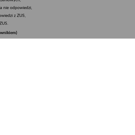
a nie odpowiedzi,
wiedzi z ZUS,
 ZUS.
cownikiem)
e na koncie w ZUS,
onta ubezpieczonego,
nych zwolnieniach lekarskich - e-ZLA
iębiorcą)
, za pomocą której m.in. zgłosisz pracownika do
 dokumenty rozliczeniowe z wykorzystaniem danych z bazy
iadczenia o niezaleganiu i odebrać go na eZUS,
swoich pracowników - e-ZLA
11A, czyli informacji o dochodach uzyskanych od ZUS lub
o obliczenia podatku przez ZUS,