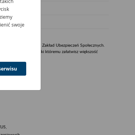
takich
cisk
dziemy
ienić swoje
US
sług świadczonych przez Zakład Ubezpieczeń Społecznych.
jest portal eZUS, dzięki któremu załatwisz większość
serwisu
ZUS,
zeniowych,