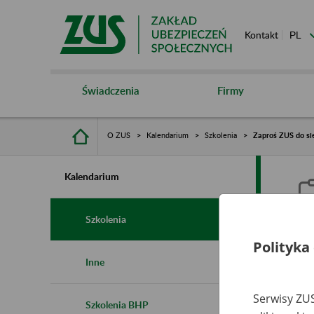
Kontakt
Świadczenia
Firmy
O ZUS
Kalendarium
Szkolenia
Zaproś ZUS do sie
Kalendarium
Szkolenia
Polityka
Z
Inne
s
Serwisy ZUS
Szkolenia BHP