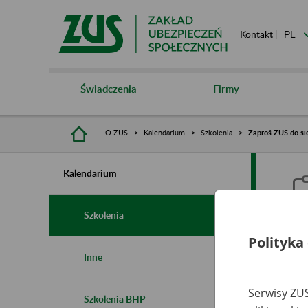
Kontakt
Świadczenia
Firmy
O ZUS
Kalendarium
Szkolenia
Zaproś ZUS do sie
Kalendarium
Szkolenia
Polityka
Z
Inne
s
Serwisy ZUS
Szkolenia BHP