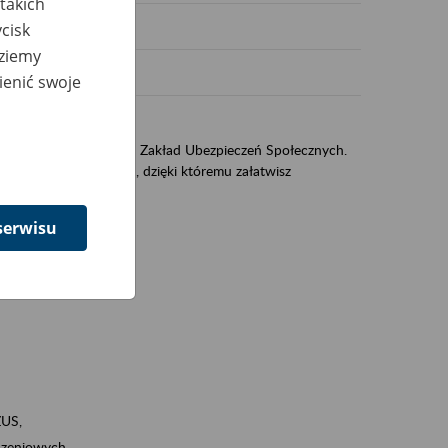
takich
cisk
dziemy
ienić swoje
US
sług świadczonych przez Zakład Ubezpieczeń Społecznych.
jest portal PUE/eZUS, dzięki któremu załatwisz
serwisu
ZUS,
zeniowych,