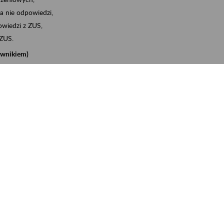
a nie odpowiedzi,
wiedzi z ZUS,
 ZUS.
cownikiem)
e na koncie w ZUS,
onta ubezpieczonego,
nych zwolnieniach lekarskich - e-ZLA
iębiorcą)
, za pomocą której m.in. zgłosisz pracownika do
 dokumenty rozliczeniowe z wykorzystaniem danych z bazy
iadczenia o niezaleganiu i odebrać go na eZUS,
swoich pracowników - e-ZLA
11A, czyli informacji o dochodach uzyskanych od ZUS lub
o obliczenia podatku przez ZUS,