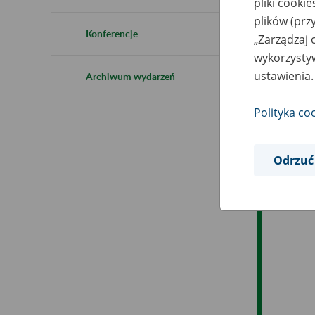
pliki cooki
Ro
plików (prz
Konferencje
„Zarządzaj 
Ob
wykorzystyw
ustawienia.
Archiwum wydarzeń
Op
Polityka co
Odrzuć