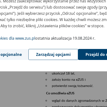
es. Możesz zaakceptować wykorzystanie przez nas wszystkich 
dzaj wydarzenia
Szkolenia
ycisk „Przejdź do serwisu”) lub dostosować swoje zgody (przy
opcjami”). Jeśli wybierzesz przycisk „Odrzuć opcjonalne”, bę
szar merytoryczny
obsługa klientów
ać tylko niezbędne pliki cookies. W każdej chwili możesz zm
 Aby to zrobić, kliknij „Ustawienia plików cookies” w stopce.
is wydarzenia
Platforma Usług Elektronicznych ZUS eZ
to narzędzie, które ułatwia dostęp do u
okies dla www.zus.pl
ostatnia aktualizacja 19.08.2024 r.
Jednym z jego najważniejszych elementów 
większość spraw przez Internet.
 opcjonalne
Zarządzaj opcjami
Przejdź do 
Kto może skorzystać z eZUS
Każdy klient, który:
ukończył 18 lat,
założy konto na eZUS i
potwierdzi swoją tożsamość.
Co umożliwia eZUS
wgląd do danych zgromadzonych w 
przekazywanie dokumentów ubezpiec