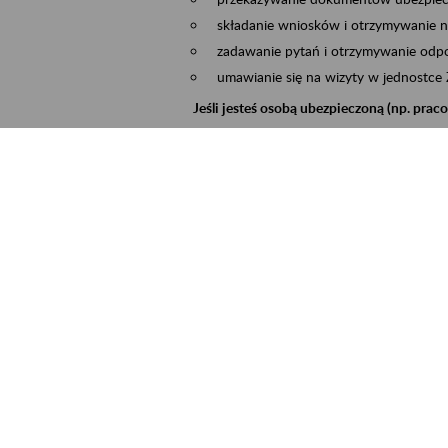
składanie wniosków i otrzymywanie n
zadawanie pytań i otrzymywanie odpo
umawianie się na wizyty w jednostce
Jeśli jesteś osobą ubezpieczoną (np. pra
możesz sprawdzić swoje dane zapisan
masz dostęp do informacji o stanie k
masz dostęp do informacji o wystawio
Jeśli jesteś płatnikiem składek (np. przeds
możesz skorzystać z aplikacji ePłatnik
ubezpieczeń, wypełnisz i przekażesz
ZUS,
możesz złożyć wniosek o wydanie zaśw
masz dostęp do zwolnień lekarskich 
Jeśli jesteś świadczeniobiorcą
masz dostęp m.in. do formularza PIT 
do formularza PIT 40A, czyli roczneg