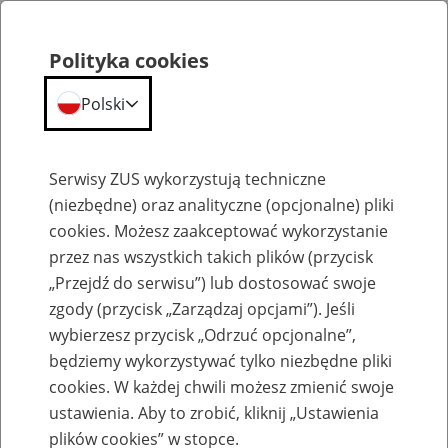
Polityka cookies
Polski
Menu
Szukaj
Serwisy ZUS wykorzystują techniczne
(niezbędne) oraz analityczne (opcjonalne) pliki
cookies. Możesz zaakceptować wykorzystanie
Szkolenia
przez nas wszystkich takich plików (przycisk
„Przejdź do serwisu”) lub dostosować swoje
zgody (przycisk „Zarządzaj opcjami”). Jeśli
wybierzesz przycisk „Odrzuć opcjonalne”,
będziemy wykorzystywać tylko niezbędne pliki
cookies. W każdej chwili możesz zmienić swoje
Zaproś ZUS do siebie - zakładanie profili
ustawienia. Aby to zrobić, kliknij „Ustawienia
eZUS w siedzibie Twojej firmy
plików cookies” w stopce.