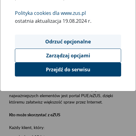
Polityka cookies dla www.zus.pl
Rodzaj wydarzenia
ostatnia aktualizacja 19.08.2024 r.
Szkolenia
Obszar merytoryczny
Odrzuć opcjonalne
obsługa klientów
Zarządzaj opcjami
Opis wydarzenia
Przejdź do serwisu
Platforma Usług Elektronicznych ZUS eZUS
to narzędzie, które ułatwia dostęp do usług świadczonych przez
Zakład Ubezpieczeń Społecznych. Jednym z jego
najważniejszych elementów jest portal PUE/eZUS, dzięki
któremu załatwisz większość spraw przez Internet.
Kto może skorzystać z eZUS
Każdy klient, który: