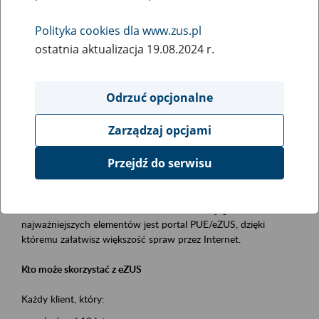
Polityka cookies dla www.zus.pl
Rodzaj wydarzenia
ostatnia aktualizacja 19.08.2024 r.
Szkolenia
Obszar merytoryczny
Odrzuć opcjonalne
obsługa klientów
Zarządzaj opcjami
Opis wydarzenia
Przejdź do serwisu
Platforma Usług Elektronicznych ZUS eZUS
to narzędzie, które ułatwia dostęp do usług świadczonych przez
Zakład Ubezpieczeń Społecznych. Jednym z jego
najważniejszych elementów jest portal PUE/eZUS, dzięki
któremu załatwisz większość spraw przez Internet.
Kto może skorzystać z eZUS
Każdy klient, który: