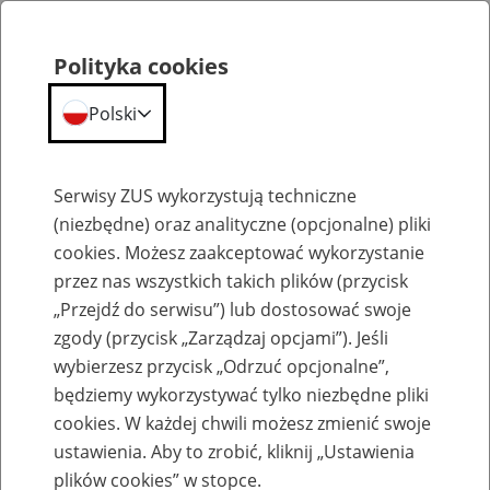
Polityka cookies
Polski
Menu
Szukaj
Serwisy ZUS wykorzystują techniczne
(niezbędne) oraz analityczne (opcjonalne) pliki
cookies. Możesz zaakceptować wykorzystanie
Szkolenia
przez nas wszystkich takich plików (przycisk
„Przejdź do serwisu”) lub dostosować swoje
zgody (przycisk „Zarządzaj opcjami”). Jeśli
wybierzesz przycisk „Odrzuć opcjonalne”,
będziemy wykorzystywać tylko niezbędne pliki
cookies. W każdej chwili możesz zmienić swoje
Zaproś ZUS do siebie - zakładanie profili
ustawienia. Aby to zrobić, kliknij „Ustawienia
eZUS w siedzibie Twojej firmy
plików cookies” w stopce.