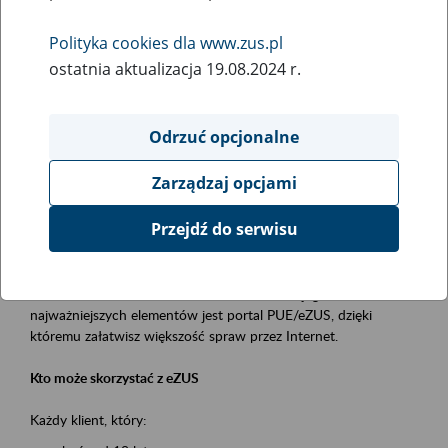
Polityka cookies dla www.zus.pl
Rodzaj wydarzenia
ostatnia aktualizacja 19.08.2024 r.
Szkolenia
Obszar merytoryczny
Odrzuć opcjonalne
obsługa klientów
Zarządzaj opcjami
Opis wydarzenia
Przejdź do serwisu
Platforma Usług Elektronicznych ZUS eZUS
to narzędzie, które ułatwia dostęp do usług świadczonych przez
Zakład Ubezpieczeń Społecznych. Jednym z jego
najważniejszych elementów jest portal PUE/eZUS, dzięki
któremu załatwisz większość spraw przez Internet.
Kto może skorzystać z eZUS
Każdy klient, który: