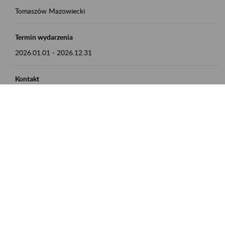
Tomaszów Mazowiecki
Termin wydarzenia
2026.01.01
-
2026.12.31
Kontakt
zgłoszenia przyjmujemy w godz. 8:00 - 15:00, pod numerem
telefonu: 44 726 36 41
Zobacz także
Zaproś ZUS do siebie: Aktywni 50+