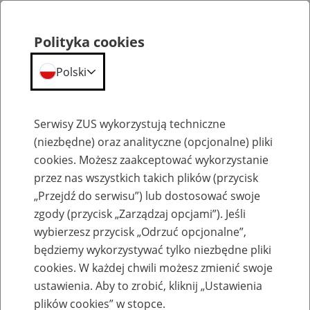
Polityka cookies
Polski
Menu
Szukaj
Serwisy ZUS wykorzystują techniczne
(niezbędne) oraz analityczne (opcjonalne) pliki
cookies. Możesz zaakceptować wykorzystanie
Szkolenia
przez nas wszystkich takich plików (przycisk
„Przejdź do serwisu”) lub dostosować swoje
zgody (przycisk „Zarządzaj opcjami”). Jeśli
wybierzesz przycisk „Odrzuć opcjonalne”,
będziemy wykorzystywać tylko niezbędne pliki
cookies. W każdej chwili możesz zmienić swoje
Zaproś ZUS do siebie - zakładanie profili
ustawienia. Aby to zrobić, kliknij „Ustawienia
eZUS w siedzibie Twojej firmy
plików cookies” w stopce.